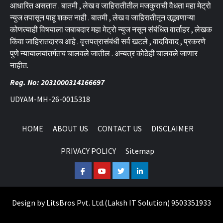
आधारित असतात . बातमी , लेख व जाहिरातीतील मजकुराची वैधता महा मेट्रो
न्युज तपासून पाहू शकत नाही . बातमी , लेख व जाहिरातीतून उद्भवणाऱ्या
कोणत्याही विषयाला जबाबदार महा मेट्रो न्युज नसून संबंधित वार्ताहर , लेखक
किंवा जाहिरातदारच आहे . वृत्तपत्रासंबंधी सर्व खटले , वादविवाद , प्रकरणे
पुणे न्यायालयांतर्गतच चालवले जातील . अन्यत्र कोठेही चालवले जाणार
नाहीत.
Reg. No: 2031000314166697
UDYAM-MH-26-0015318
HOME
ABOUT US
CONTACT US
DISCLAIMER
PRIVACY POLICY
Sitemap
Facebook
Youtube
Twitter
Linkedin
Design by
LitsBros Pvt. Ltd.
(
Laksh IT Solution
) 9503351933