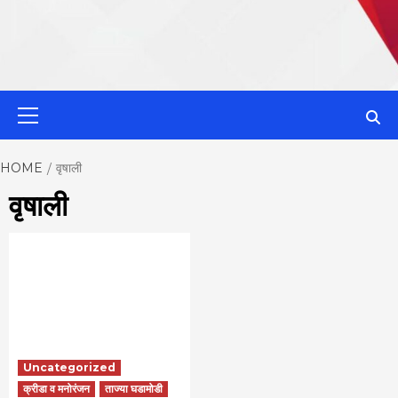
MahaMetroN
Primary
Menu
Best News
HOME
वृषाली
वृषाली
Website in P
Uncategorized
क्रीडा व मनोरंजन
ताज्या घडामोडी