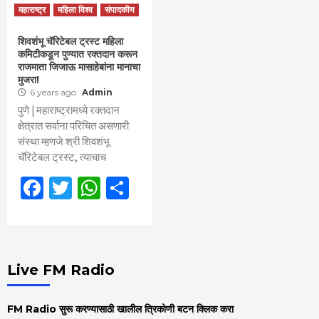
महाराष्ट्र
महिला विश्व
संपादकीय
शिवशंभू चॅरिटेबल ट्रस्ट महिला
कमिटीकडून पुण्यात रक्तदान करून
राजमाता जिजाऊ मासाहेबांना मानाचा
मुजरा!
6 years ago
Admin
पुणे | महाराष्ट्रामध्ये रक्तदान
क्षेत्रात सर्वाना परिचित असणारी
संस्था म्हणजे श्री शिवशंभू
चॅरिटेबल ट्रस्ट, त्याचाच
Facebook
Twitter
WhatsApp
Share
Live FM Radio
FM Radio सुरू करण्यासाठी खालील त्रिकोणी बटन क्लिक करा