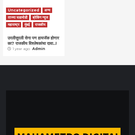
Uncategorized
अन्य
ताज्या घडामोडी
ब्रेकिंग न्युज
महाराष्ट्र
मुंबई
राजकीय
उरलीसुरली सेना पण हायजॅक होणार
का? राजकीय विश्लेषकांचा दावा..!
1 year ago
Admin