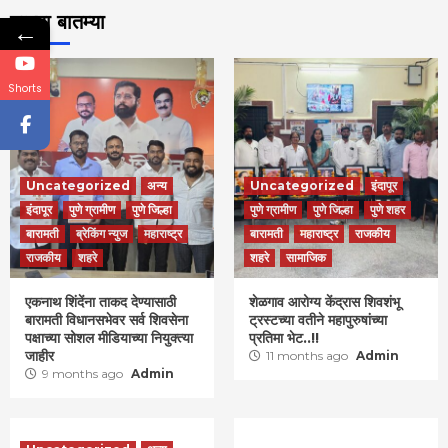
ताज्या बातम्या
←
Shorts
Uncategorized
अन्य
Uncategorized
इंदापूर
इंदापूर
पुणे ग्रामीण
पुणे जिल्हा
पुणे ग्रामीण
पुणे जिल्हा
पुणे शहर
बारामती
ब्रेकिंग न्युज
महाराष्ट्र
बारामती
महाराष्ट्र
राजकीय
राजकीय
शहरे
शहरे
सामाजिक
एकनाथ शिंदेंना ताकद देण्यासाठी
शेळगाव आरोग्य केंद्रास शिवशंभू
बारामती विधानसभेवर सर्व शिवसेना
ट्रस्टच्या वतीने महापुरुषांच्या
पक्षाच्या सोशल मीडियाच्या नियुक्त्या
प्रतिमा भेट..!!
जाहीर
11 months ago
Admin
9 months ago
Admin