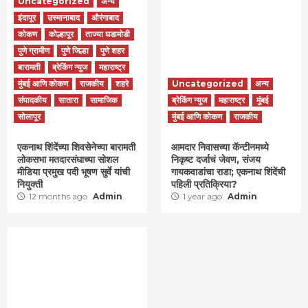
Uncategorized
अन्य
इंदापूर
उस्मानाबाद
औरंगाबाद
कोकण
कोल्हापूर
ताज्या घडामोडी
पुणे ग्रामीण
पुणे जिल्हा
पुणे शहर
बारामती
ब्रेकिंग न्युज
महाराष्ट्र
मुंबई आणि कोकण
राजकीय
शहरे
Uncategorized
अन्य
संपादकीय
सातारा
सामाजिक
ब्रेकिंग न्युज
महाराष्ट्र
मुंबई
सोलापूर
मुंबई आणि कोकण
राजकीय
एकनाथ शिंदेंच्या शिवसेनेच्या बारामती
आमदार निवासच्या कॅन्टीनमध्ये
लोकसभा मतदारसंघाच्या सोशल
निकृष्ट दर्जाचं जेवण, संजय
मीडिया प्रमुख पदी भूषण सुर्वे यांची
गायकवाडांचा राडा; एकनाथ शिंदेंची
नियुक्ती
पहिली प्रतिक्रिया?
12 months ago
Admin
1 year ago
Admin