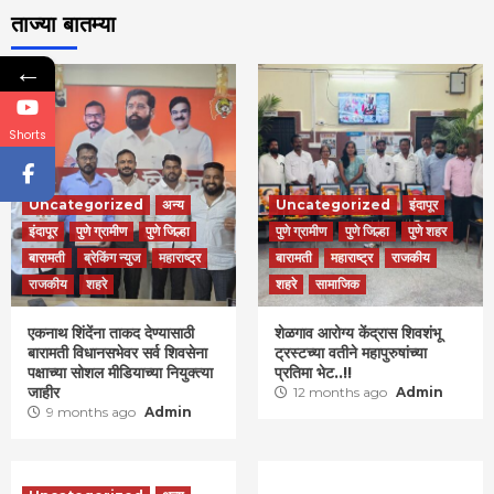
ताज्या बातम्या
←
Shorts
Uncategorized
अन्य
Uncategorized
इंदापूर
इंदापूर
पुणे ग्रामीण
पुणे जिल्हा
पुणे ग्रामीण
पुणे जिल्हा
पुणे शहर
बारामती
ब्रेकिंग न्युज
महाराष्ट्र
बारामती
महाराष्ट्र
राजकीय
राजकीय
शहरे
शहरे
सामाजिक
एकनाथ शिंदेंना ताकद देण्यासाठी
शेळगाव आरोग्य केंद्रास शिवशंभू
बारामती विधानसभेवर सर्व शिवसेना
ट्रस्टच्या वतीने महापुरुषांच्या
पक्षाच्या सोशल मीडियाच्या नियुक्त्या
प्रतिमा भेट..!!
जाहीर
12 months ago
Admin
9 months ago
Admin