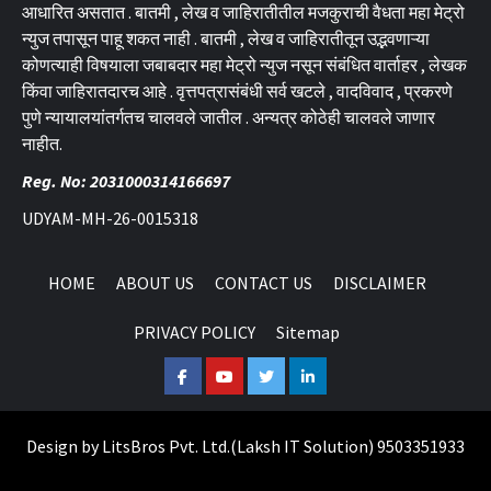
आधारित असतात . बातमी , लेख व जाहिरातीतील मजकुराची वैधता महा मेट्रो
न्युज तपासून पाहू शकत नाही . बातमी , लेख व जाहिरातीतून उद्भवणाऱ्या
कोणत्याही विषयाला जबाबदार महा मेट्रो न्युज नसून संबंधित वार्ताहर , लेखक
किंवा जाहिरातदारच आहे . वृत्तपत्रासंबंधी सर्व खटले , वादविवाद , प्रकरणे
पुणे न्यायालयांतर्गतच चालवले जातील . अन्यत्र कोठेही चालवले जाणार
नाहीत.
Reg. No: 2031000314166697
UDYAM-MH-26-0015318
HOME
ABOUT US
CONTACT US
DISCLAIMER
PRIVACY POLICY
Sitemap
Facebook
Youtube
Twitter
Linkedin
Design by
LitsBros Pvt. Ltd.
(
Laksh IT Solution
) 9503351933