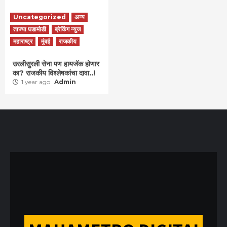
Uncategorized
अन्य
ताज्या घडामोडी
ब्रेकिंग न्युज
महाराष्ट्र
मुंबई
राजकीय
उरलीसुरली सेना पण हायजॅक होणार
का? राजकीय विश्लेषकांचा दावा..!
1 year ago
Admin