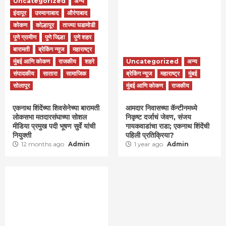
Uncategorized
अन्य
इंदापूर
उस्मानाबाद
औरंगाबाद
कोकण
कोल्हापूर
ताज्या घडामोडी
पुणे ग्रामीण
पुणे जिल्हा
पुणे शहर
बारामती
ब्रेकिंग न्युज
महाराष्ट्र
मुंबई आणि कोकण
राजकीय
शहरे
Uncategorized
अन्य
संपादकीय
सातारा
सामाजिक
ब्रेकिंग न्युज
महाराष्ट्र
मुंबई
सोलापूर
मुंबई आणि कोकण
राजकीय
एकनाथ शिंदेंच्या शिवसेनेच्या बारामती
आमदार निवासच्या कॅन्टीनमध्ये
लोकसभा मतदारसंघाच्या सोशल
निकृष्ट दर्जाचं जेवण, संजय
मीडिया प्रमुख पदी भूषण सुर्वे यांची
गायकवाडांचा राडा; एकनाथ शिंदेंची
नियुक्ती
पहिली प्रतिक्रिया?
12 months ago
Admin
1 year ago
Admin