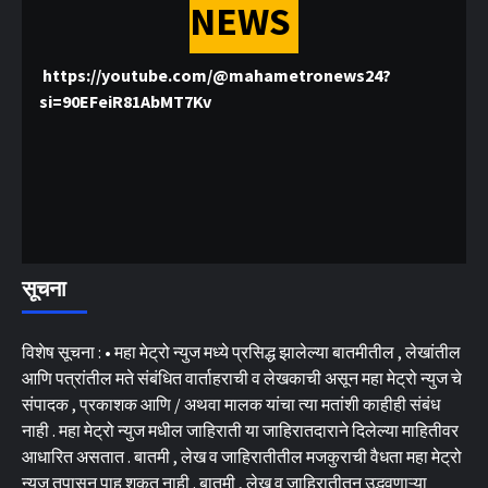
NEWS
https://youtube.com/@mahametronews24?
si=90EFeiR81AbMT7Kv
सूचना
विशेष सूचना : • महा मेट्रो न्युज मध्ये प्रसिद्ध झालेल्या बातमीतील , लेखांतील
आणि पत्रांतील मते संबंधित वार्ताहराची व लेखकाची असून महा मेट्रो न्युज चे
संपादक , प्रकाशक आणि / अथवा मालक यांचा त्या मतांशी काहीही संबंध
नाही . महा मेट्रो न्युज मधील जाहिराती या जाहिरातदाराने दिलेल्या माहितीवर
आधारित असतात . बातमी , लेख व जाहिरातीतील मजकुराची वैधता महा मेट्रो
न्युज तपासून पाहू शकत नाही . बातमी , लेख व जाहिरातीतून उद्भवणाऱ्या