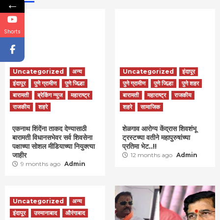
←
Shorts
Uncategorized
अन्य
Uncategorized
इंदापूर
इंदापूर
पुणे ग्रामीण
पुणे जिल्हा
पुणे ग्रामीण
पुणे जिल्हा
पुणे शहर
बारामती
ब्रेकिंग न्युज
महाराष्ट्र
बारामती
महाराष्ट्र
राजकीय
राजकीय
शहरे
शहरे
सामाजिक
एकनाथ शिंदेंना ताकद देण्यासाठी
शेळगाव आरोग्य केंद्रास शिवशंभू
बारामती विधानसभेवर सर्व शिवसेना
ट्रस्टच्या वतीने महापुरुषांच्या
पक्षाच्या सोशल मीडियाच्या नियुक्त्या
प्रतिमा भेट..!!
जाहीर
12 months ago
Admin
9 months ago
Admin
Uncategorized
अन्य
इंदापूर
उस्मानाबाद
औरंगाबाद