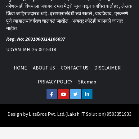
कोणत्याही विषयाला जबाबदार महा मेट्रो न्युज नसून संबंधित वार्ताहर , लेखक
किंवा जाहिरातदारच आहे . वृत्तपत्रासंबंधी सर्व खटले , वादविवाद , प्रकरणे
पुणे न्यायालयांतर्गतच चालवले जातील . अन्यत्र कोठेही चालवले जाणार
नाहीत.
Reg. No: 2031000314166697
UDYAM-MH-26-0015318
HOME
ABOUT US
CONTACT US
DISCLAIMER
PRIVACY POLICY
Sitemap
Facebook
Youtube
Twitter
Linkedin
Design by
LitsBros Pvt. Ltd.
(
Laksh IT Solution
) 9503351933