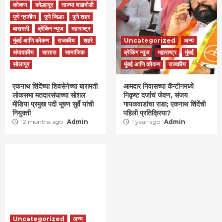
कोकण
कोल्हापूर
ताज्या घडामोडी
पुणे ग्रामीण
पुणे जिल्हा
पुणे शहर
बारामती
ब्रेकिंग न्युज
महाराष्ट्र
मुंबई आणि कोकण
राजकीय
शहरे
Uncategorized
अन्य
संपादकीय
सातारा
सामाजिक
ब्रेकिंग न्युज
महाराष्ट्र
मुंबई
सोलापूर
मुंबई आणि कोकण
राजकीय
एकनाथ शिंदेंच्या शिवसेनेच्या बारामती
आमदार निवासच्या कॅन्टीनमध्ये
लोकसभा मतदारसंघाच्या सोशल
निकृष्ट दर्जाचं जेवण, संजय
मीडिया प्रमुख पदी भूषण सुर्वे यांची
गायकवाडांचा राडा; एकनाथ शिंदेंची
नियुक्ती
पहिली प्रतिक्रिया?
12 months ago
Admin
1 year ago
Admin
Uncategorized
अन्य