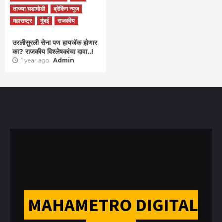
ताज्या घडामोडी
ब्रेकिंग न्युज
महाराष्ट्र
मुंबई
राजकीय
उरलीसुरली सेना पण हायजॅक होणार
का? राजकीय विश्लेषकांचा दावा..!
1 year ago
Admin
MAHAMETRO DIGITAL