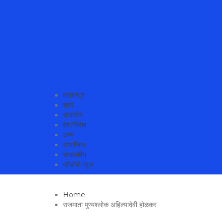
MahaMetroNews Best News Website in Pune
महाराष्ट्र
शहरे
राजकीय
देश/विदेश
अन्य
सामाजिक
संपादकीय
व्हीडीवो न्युज
Home
राजमाता पुण्यश्लोक अहिल्यादेवी होळकर