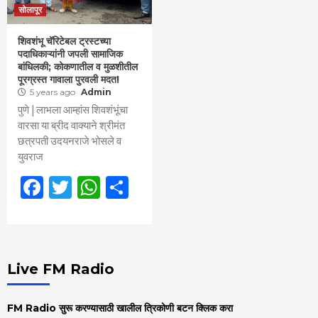
सोलापूर
शिवशंभू चॅरिटेबल ट्रस्टच्या
पदाधिकाऱ्यांनी जपली सामाजिक
बांधिलकी; कोकणातील व मुळशीतील
पूरग्रस्त गावाला पुरवली मदत!
5 years ago
Admin
पुणे | लाभला आम्हांस शिवशंभूंचा
वारसा या ब्रीद वाक्याने श्रीमंत
छत्रपती उदयनराजे भोसले व
युवराज
Facebook
Twitter
WhatsApp
Share
Live FM Radio
FM Radio सुरू करण्यासाठी खालील त्रिकोणी बटन क्लिक करा