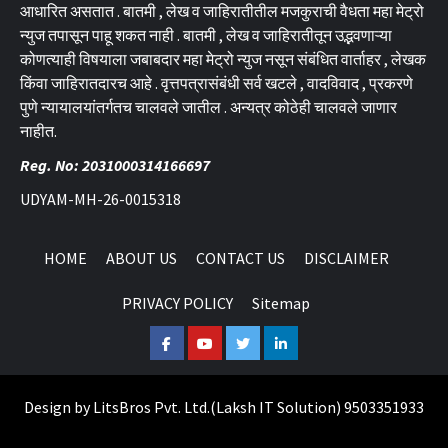
आधारित असतात . बातमी , लेख व जाहिरातीतील मजकुराची वैधता महा मेट्रो
न्युज तपासून पाहू शकत नाही . बातमी , लेख व जाहिरातीतून उद्भवणाऱ्या
कोणत्याही विषयाला जबाबदार महा मेट्रो न्युज नसून संबंधित वार्ताहर , लेखक
किंवा जाहिरातदारच आहे . वृत्तपत्रासंबंधी सर्व खटले , वादविवाद , प्रकरणे
पुणे न्यायालयांतर्गतच चालवले जातील . अन्यत्र कोठेही चालवले जाणार
नाहीत.
Reg. No: 2031000314166697
UDYAM-MH-26-0015318
HOME
ABOUT US
CONTACT US
DISCLAIMER
PRIVACY POLICY
Sitemap
Facebook
Youtube
Twitter
Linkedin
Design by
LitsBros Pvt. Ltd.
(
Laksh IT Solution
) 9503351933