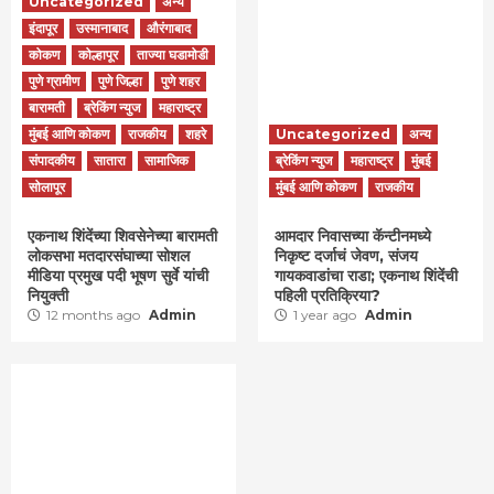
Uncategorized
अन्य
इंदापूर
उस्मानाबाद
औरंगाबाद
कोकण
कोल्हापूर
ताज्या घडामोडी
पुणे ग्रामीण
पुणे जिल्हा
पुणे शहर
बारामती
ब्रेकिंग न्युज
महाराष्ट्र
मुंबई आणि कोकण
राजकीय
शहरे
Uncategorized
अन्य
संपादकीय
सातारा
सामाजिक
ब्रेकिंग न्युज
महाराष्ट्र
मुंबई
सोलापूर
मुंबई आणि कोकण
राजकीय
एकनाथ शिंदेंच्या शिवसेनेच्या बारामती
आमदार निवासच्या कॅन्टीनमध्ये
लोकसभा मतदारसंघाच्या सोशल
निकृष्ट दर्जाचं जेवण, संजय
मीडिया प्रमुख पदी भूषण सुर्वे यांची
गायकवाडांचा राडा; एकनाथ शिंदेंची
नियुक्ती
पहिली प्रतिक्रिया?
12 months ago
Admin
1 year ago
Admin