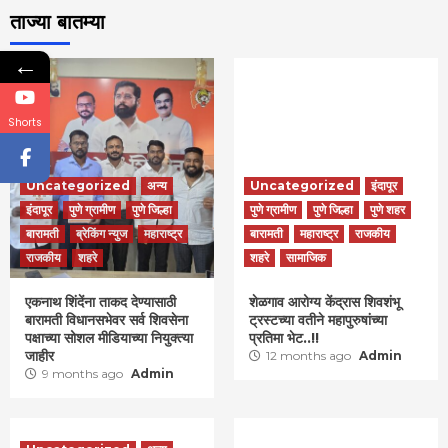
ताज्या बातम्या
←
Shorts
Uncategorized
अन्य
Uncategorized
इंदापूर
इंदापूर
पुणे ग्रामीण
पुणे जिल्हा
पुणे ग्रामीण
पुणे जिल्हा
पुणे शहर
बारामती
ब्रेकिंग न्युज
महाराष्ट्र
बारामती
महाराष्ट्र
राजकीय
राजकीय
शहरे
शहरे
सामाजिक
एकनाथ शिंदेंना ताकद देण्यासाठी
शेळगाव आरोग्य केंद्रास शिवशंभू
बारामती विधानसभेवर सर्व शिवसेना
ट्रस्टच्या वतीने महापुरुषांच्या
पक्षाच्या सोशल मीडियाच्या नियुक्त्या
प्रतिमा भेट..!!
जाहीर
12 months ago
Admin
9 months ago
Admin