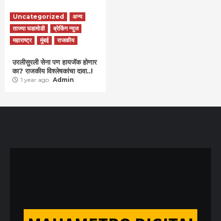
Uncategorized
अन्य
ताज्या घडामोडी
ब्रेकिंग न्युज
महाराष्ट्र
मुंबई
राजकीय
उरलीसुरली सेना पण हायजॅक होणार
का? राजकीय विश्लेषकांचा दावा..!
1 year ago
Admin