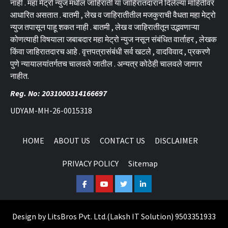
नाही . महा मेट्रो न्युज मधील जाहिराती या जाहिरातदाराने दिलेल्या माहितीवर
आधारित असतात . बातमी , लेख व जाहिरातीतील मजकुराची वैधता महा मेट्रो
न्युज तपासून पाहू शकत नाही . बातमी , लेख व जाहिरातीतून उद्भवणाऱ्या
कोणत्याही विषयाला जबाबदार महा मेट्रो न्युज नसून संबंधित वार्ताहर , लेखक
किंवा जाहिरातदारच आहे . वृत्तपत्रासंबंधी सर्व खटले , वादविवाद , प्रकरणे
पुणे न्यायालयांतर्गतच चालवले जातील . अन्यत्र कोठेही चालवले जाणार
नाहीत.
Reg. No: 2031000314166697
UDYAM-MH-26-0015318
HOME
ABOUT US
CONTACT US
DISCLAIMER
PRIVACY POLICY
Sitemap
Facebook
Youtube
Twitter
Linkedin
Design by
LitsBros Pvt. Ltd.
(
Laksh IT Solution
) 9503351933