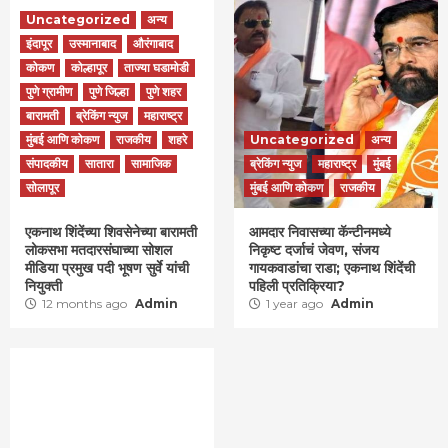
Uncategorized
अन्य
इंदापूर
उस्मानाबाद
औरंगाबाद
कोकण
कोल्हापूर
ताज्या घडामोडी
पुणे ग्रामीण
पुणे जिल्हा
पुणे शहर
बारामती
ब्रेकिंग न्युज
महाराष्ट्र
मुंबई आणि कोकण
राजकीय
शहरे
Uncategorized
अन्य
संपादकीय
सातारा
सामाजिक
ब्रेकिंग न्युज
महाराष्ट्र
मुंबई
सोलापूर
मुंबई आणि कोकण
राजकीय
एकनाथ शिंदेंच्या शिवसेनेच्या बारामती
आमदार निवासच्या कॅन्टीनमध्ये
लोकसभा मतदारसंघाच्या सोशल
निकृष्ट दर्जाचं जेवण, संजय
मीडिया प्रमुख पदी भूषण सुर्वे यांची
गायकवाडांचा राडा; एकनाथ शिंदेंची
नियुक्ती
पहिली प्रतिक्रिया?
12 months ago
Admin
1 year ago
Admin