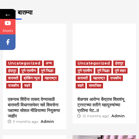
←
ताज्या बातम्या
Shorts
Uncategorized
अन्य
Uncategorized
इंदापूर
इंदापूर
पुणे ग्रामीण
पुणे जिल्हा
पुणे ग्रामीण
पुणे जिल्हा
पुणे शहर
बारामती
ब्रेकिंग न्युज
महाराष्ट्र
बारामती
महाराष्ट्र
राजकीय
राजकीय
शहरे
शहरे
सामाजिक
एकनाथ शिंदेंना ताकद देण्यासाठी
शेळगाव आरोग्य केंद्रास शिवशंभू
बारामती विधानसभेवर सर्व शिवसेना
ट्रस्टच्या वतीने महापुरुषांच्या
पक्षाच्या सोशल मीडियाच्या नियुक्त्या
प्रतिमा भेट..!!
जाहीर
12 months ago
Admin
9 months ago
Admin