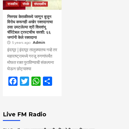
राजकीय
संपर्क
संपादकीय
निमगाव केतकीमध्ये जाणून बुजून
विरोध करूनही अखेर रक्तदानाचा
ठसा उमटलेल्या श्री शिवशंभू
चॅरिटेबल ट्रस्टचीच सरशी: ६६
जणांनी केले रक्तदान!
5 years ago
Admin
इंदापूर | इंदापूर तालुक्यातच नव्हे तर
महाराष्ट्रामध्ये गरजू रुगणांपर्यंत
मोफत रक्त पुराविण्याची संकल्पना
घेऊन छोट्याश्या
Facebook
Twitter
WhatsApp
Share
Live FM Radio