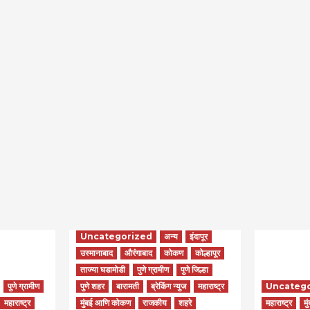
Uncategorized
अन्य
इंदापूर
उस्मानाबाद
औरंगाबाद
कोकण
कोल्हापूर
ताज्या घडामोडी
पुणे ग्रामीण
पुणे जिल्हा
पुणे ग्रामीण
पुणे शहर
बारामती
ब्रेकिंग न्युज
महाराष्ट्र
Uncateg
महाराष्ट्र
मुंबई आणि कोकण
राजकीय
शहरे
महाराष्ट्र
मु