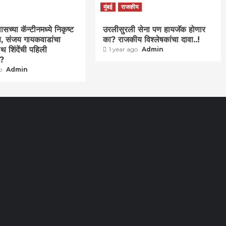
मुंबई
राजकीय
च्या कॅन्टीनमध्ये निकृष्ट
उरलीसुरली सेना पण हायजॅक होणार
वण, संजय गायकवाडांचा
का? राजकीय विश्लेषकांचा दावा..!
थ शिंदेंची पहिली
1 year ago
Admin
ा?
go
Admin