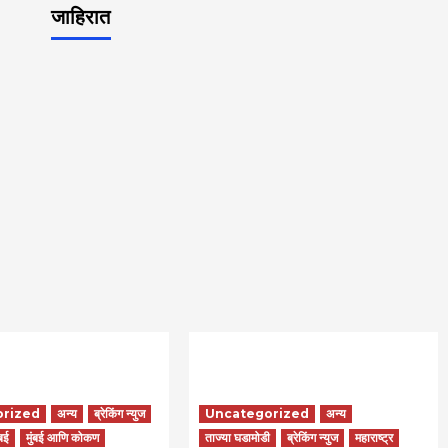
जाहिरात
orized
अन्य
ब्रेकिंग न्युज
Uncategorized
अन्य
ंबई
मुंबई आणि कोकण
ताज्या घडामोडी
ब्रेकिंग न्युज
महाराष्ट्र