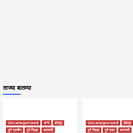
ताज्या बातम्या
Uncategorized
अन्य
इंदापूर
Uncategorized
इंदापूर
पुणे ग्रामीण
पुणे जिल्हा
बारामती
पुणे जिल्हा
पुणे शहर
बारामती