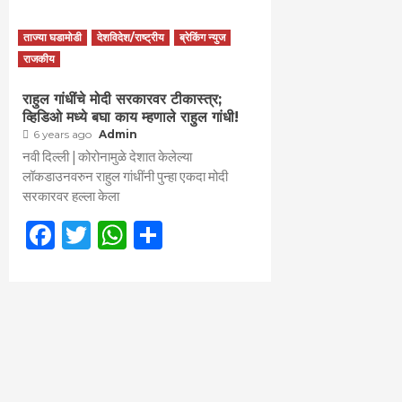
ताज्या घडामोडी
देशविदेश/राष्ट्रीय
ब्रेकिंग न्युज
राजकीय
राहुल गांधींचे मोदी सरकारवर टीकास्त्र;
व्हिडिओ मध्ये बघा काय म्हणाले राहुल गांधी!
6 years ago
Admin
नवी दिल्ली | कोरोनामुळे देशात केलेल्या
लॉकडाउनवरुन राहुल गांधींनी पुन्हा एकदा मोदी
सरकारवर हल्ला केला
Facebook
Twitter
WhatsApp
Share