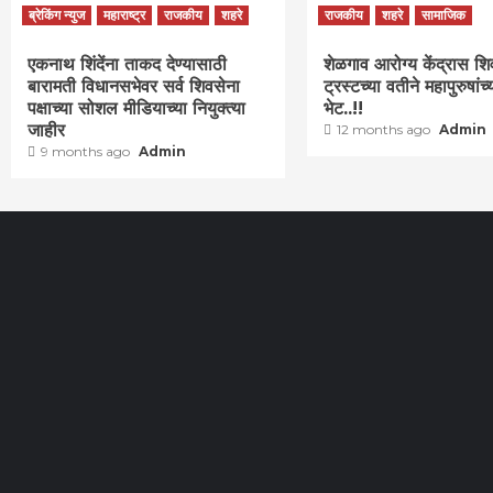
ब्रेकिंग न्युज
महाराष्ट्र
राजकीय
शहरे
राजकीय
शहरे
सामाजिक
एकनाथ शिंदेंना ताकद देण्यासाठी
शेळगाव आरोग्य केंद्रास शि
बारामती विधानसभेवर सर्व शिवसेना
ट्रस्टच्या वतीने महापुरुषांच्
पक्षाच्या सोशल मीडियाच्या नियुक्त्या
भेट..!!
जाहीर
12 months ago
Admin
9 months ago
Admin