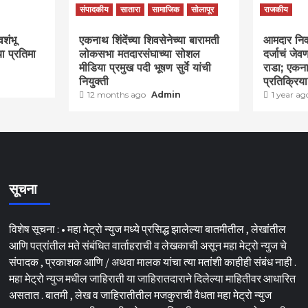
संपादकीय
सातारा
सामाजिक
सोलापूर
राजकीय
वशंभू
एकनाथ शिंदेंच्या शिवसेनेच्या बारामती
आमदार निवास
या प्रतिमा
लोकसभा मतदारसंघाच्या सोशल
दर्जाचं जे
मीडिया प्रमुख पदी भूषण सुर्वे यांची
राडा; एकना
नियुक्ती
प्रतिक्रिय
12 months ago
Admin
1 year a
सूचना
विशेष सूचना : • महा मेट्रो न्युज मध्ये प्रसिद्ध झालेल्या बातमीतील , लेखांतील
आणि पत्रांतील मते संबंधित वार्ताहराची व लेखकाची असून महा मेट्रो न्युज चे
संपादक , प्रकाशक आणि / अथवा मालक यांचा त्या मतांशी काहीही संबंध नाही .
महा मेट्रो न्युज मधील जाहिराती या जाहिरातदाराने दिलेल्या माहितीवर आधारित
असतात . बातमी , लेख व जाहिरातीतील मजकुराची वैधता महा मेट्रो न्युज