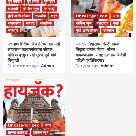
पुणे ग्रामीण
पुणे जिल्हा
पुणे शहर
बारामती
ब्रेकिंग न्युज
महाराष्ट्र
मुंबई आणि कोकण
राजकीय
शहरे
Uncategorized
अन्य
संपादकीय
सातारा
सामाजिक
ब्रेकिंग न्युज
महाराष्ट्र
मुंबई
सोलापूर
मुंबई आणि कोकण
राजकीय
एकनाथ शिंदेंच्या शिवसेनेच्या बारामती
आमदार निवासच्या कॅन्टीनमध्ये
लोकसभा मतदारसंघाच्या सोशल
निकृष्ट दर्जाचं जेवण, संजय
मीडिया प्रमुख पदी भूषण सुर्वे यांची
गायकवाडांचा राडा; एकनाथ शिंदेंची
नियुक्ती
पहिली प्रतिक्रिया?
12 months ago
Admin
1 year ago
Admin
Uncategorized
अन्य
ताज्या घडामोडी
ब्रेकिंग न्युज