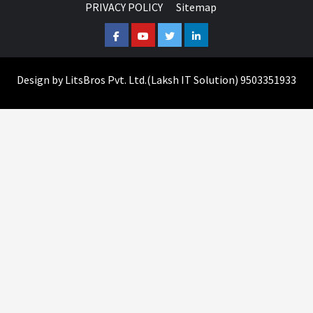
PRIVACY POLICY
Sitemap
Facebook
Youtube
Twitter
Linkedin
Design by
LitsBros Pvt. Ltd.
(
Laksh IT Solution
) 9503351933