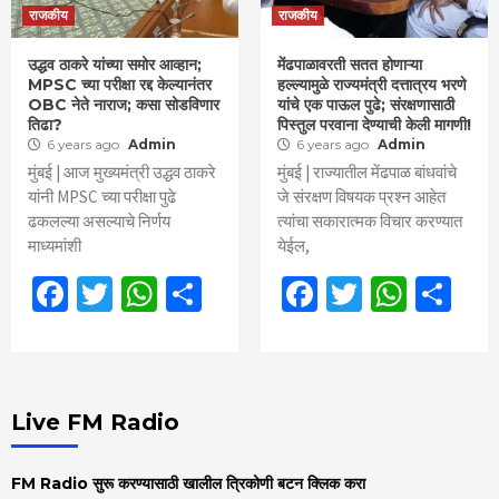
राजकीय
राजकीय
उद्धव ठाकरे यांच्या समोर आव्हान;
मेंढपाळावरती सतत होणाऱ्या
MPSC च्या परीक्षा रद्द केल्यानंतर
हल्ल्यामुळे राज्यमंत्री दत्तात्रय भरणे
OBC नेते नाराज; कसा सोडविणार
यांचे एक पाऊल पुढे; संरक्षणासाठी
तिढा?
पिस्तुल परवाना देण्याची केली मागणी!
6 years ago
Admin
6 years ago
Admin
मुंबई | आज मुख्यमंत्री उद्धव ठाकरे
मुंबई | राज्यातील मेंढपाळ बांधवांचे
यांनी MPSC च्या परीक्षा पुढे
जे संरक्षण विषयक प्रश्न आहेत
ढकलल्या असल्याचे निर्णय
त्यांचा सकारात्मक विचार करण्यात
माध्यमांशी
येईल,
Facebook
Twitter
WhatsApp
Share
Facebook
Twitter
What
Sh
Live FM Radio
FM Radio सुरू करण्यासाठी खालील त्रिकोणी बटन क्लिक करा