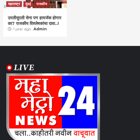
महाराष्ट्र
मुंबई
राजकीय
उरलीसुरली सेना पण हायजॅक होणार
का? राजकीय विश्लेषकांचा दावा..!
1 year ago
Admin