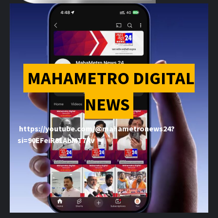
MAHAMETRO DIGITAL
NEWS
https://youtube.com/@mahametronews24?
si=90EFeiR81AbMT7Kv