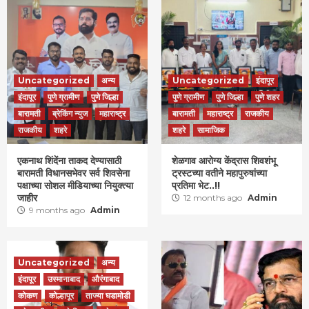
Uncategorized
अन्य
Uncategorized
इंदापूर
इंदापूर
पुणे ग्रामीण
पुणे जिल्हा
पुणे ग्रामीण
पुणे जिल्हा
पुणे शहर
बारामती
ब्रेकिंग न्युज
महाराष्ट्र
बारामती
महाराष्ट्र
राजकीय
राजकीय
शहरे
शहरे
सामाजिक
एकनाथ शिंदेंना ताकद देण्यासाठी
शेळगाव आरोग्य केंद्रास शिवशंभू
बारामती विधानसभेवर सर्व शिवसेना
ट्रस्टच्या वतीने महापुरुषांच्या
पक्षाच्या सोशल मीडियाच्या नियुक्त्या
प्रतिमा भेट..!!
जाहीर
12 months ago
Admin
9 months ago
Admin
Uncategorized
अन्य
इंदापूर
उस्मानाबाद
औरंगाबाद
कोकण
कोल्हापूर
ताज्या घडामोडी