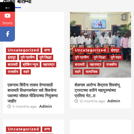
ताज्या बातम्या
←
Shorts
Uncategorized
अन्य
Uncategorized
इंदापूर
इंदापूर
पुणे ग्रामीण
पुणे जिल्हा
पुणे ग्रामीण
पुणे जिल्हा
पुणे शहर
बारामती
ब्रेकिंग न्युज
महाराष्ट्र
बारामती
महाराष्ट्र
राजकीय
राजकीय
शहरे
शहरे
सामाजिक
एकनाथ शिंदेंना ताकद देण्यासाठी
शेळगाव आरोग्य केंद्रास शिवशंभू
बारामती विधानसभेवर सर्व शिवसेना
ट्रस्टच्या वतीने महापुरुषांच्या
पक्षाच्या सोशल मीडियाच्या नियुक्त्या
प्रतिमा भेट..!!
जाहीर
12 months ago
Admin
9 months ago
Admin
Uncategorized
अन्य