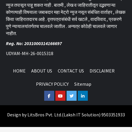
न्युज तपासून पाहू शकत नाही . बातमी , लेख व जाहिरातीतून उद्भवणाऱ्या
कोणत्याही विषयाला जबाबदार महा मेट्रो न्युज नसून संबंधित वार्ताहर , लेखक
किंवा जाहिरातदारच आहे . वृत्तपत्रासंबंधी सर्व खटले , वादविवाद , प्रकरणे
पुणे न्यायालयांतर्गतच चालवले जातील . अन्यत्र कोठेही चालवले जाणार
नाहीत.
Reg. No: 2031000314166697
UDYAM-MH-26-0015318
HOME
ABOUT US
CONTACT US
DISCLAIMER
PRIVACY POLICY
Sitemap
Facebook
Youtube
Twitter
Linkedin
Design by
LitsBros Pvt. Ltd.
(
Laksh IT Solution
) 9503351933