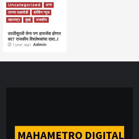
Uncategorized
अन्य
ताज्या घडामोडी
ब्रेकिंग न्युज
महाराष्ट्र
मुंबई
राजकीय
उरलीसुरली सेना पण हायजॅक होणार
का? राजकीय विश्लेषकांचा दावा..!
1 year ago
Admin
MAHAMETRO DIGITAL