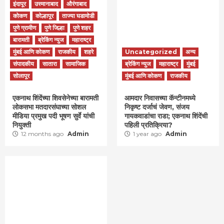
इंदापूर
उस्मानाबाद
औरंगाबाद
कोकण
कोल्हापूर
ताज्या घडामोडी
पुणे ग्रामीण
पुणे जिल्हा
पुणे शहर
बारामती
ब्रेकिंग न्युज
महाराष्ट्र
मुंबई आणि कोकण
राजकीय
शहरे
Uncategorized
अन्य
संपादकीय
सातारा
सामाजिक
ब्रेकिंग न्युज
महाराष्ट्र
मुंबई
सोलापूर
मुंबई आणि कोकण
राजकीय
एकनाथ शिंदेंच्या शिवसेनेच्या बारामती
आमदार निवासच्या कॅन्टीनमध्ये
लोकसभा मतदारसंघाच्या सोशल
निकृष्ट दर्जाचं जेवण, संजय
मीडिया प्रमुख पदी भूषण सुर्वे यांची
गायकवाडांचा राडा; एकनाथ शिंदेंची
नियुक्ती
पहिली प्रतिक्रिया?
12 months ago
Admin
1 year ago
Admin