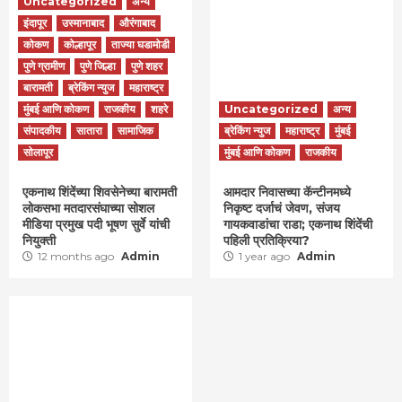
Uncategorized
अन्य
इंदापूर
उस्मानाबाद
औरंगाबाद
कोकण
कोल्हापूर
ताज्या घडामोडी
पुणे ग्रामीण
पुणे जिल्हा
पुणे शहर
बारामती
ब्रेकिंग न्युज
महाराष्ट्र
मुंबई आणि कोकण
राजकीय
शहरे
Uncategorized
अन्य
संपादकीय
सातारा
सामाजिक
ब्रेकिंग न्युज
महाराष्ट्र
मुंबई
सोलापूर
मुंबई आणि कोकण
राजकीय
एकनाथ शिंदेंच्या शिवसेनेच्या बारामती
आमदार निवासच्या कॅन्टीनमध्ये
लोकसभा मतदारसंघाच्या सोशल
निकृष्ट दर्जाचं जेवण, संजय
मीडिया प्रमुख पदी भूषण सुर्वे यांची
गायकवाडांचा राडा; एकनाथ शिंदेंची
नियुक्ती
पहिली प्रतिक्रिया?
12 months ago
Admin
1 year ago
Admin