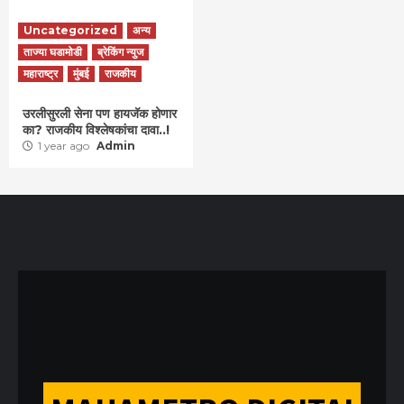
Uncategorized
अन्य
ताज्या घडामोडी
ब्रेकिंग न्युज
महाराष्ट्र
मुंबई
राजकीय
उरलीसुरली सेना पण हायजॅक होणार
का? राजकीय विश्लेषकांचा दावा..!
1 year ago
Admin