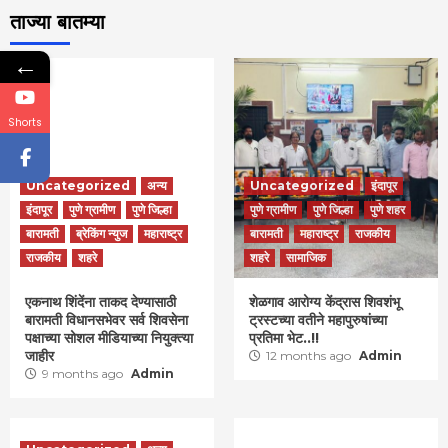
ताज्या बातम्या
←
Shorts
Uncategorized
अन्य
Uncategorized
इंदापूर
इंदापूर
पुणे ग्रामीण
पुणे जिल्हा
पुणे ग्रामीण
पुणे जिल्हा
पुणे शहर
बारामती
ब्रेकिंग न्युज
महाराष्ट्र
बारामती
महाराष्ट्र
राजकीय
राजकीय
शहरे
शहरे
सामाजिक
एकनाथ शिंदेंना ताकद देण्यासाठी
शेळगाव आरोग्य केंद्रास शिवशंभू
बारामती विधानसभेवर सर्व शिवसेना
ट्रस्टच्या वतीने महापुरुषांच्या
पक्षाच्या सोशल मीडियाच्या नियुक्त्या
प्रतिमा भेट..!!
जाहीर
12 months ago
Admin
9 months ago
Admin