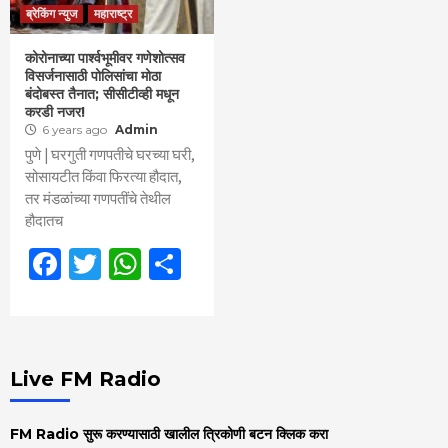
ब्रेकिंग न्युज
महाराष्ट्र
कोरोनाच्या पार्श्वभूमीवर गणेशोत्सव
विसर्जनासाठी पोलिसांचा मोठा
बंदोबस्त तैनात; सीसीटीव्ही मधून
करडी नजर!
6 years ago
Admin
पुणे | घरगुती गणपतीचे घरच्या घरी,
सोसायटीत किंवा फिरत्या हौदात,
तर मंडळांच्या गणपतींचे तेथील
हौदातच
Facebook
Twitter
WhatsApp
Share
Live FM Radio
FM Radio सुरू करण्यासाठी खालील त्रिकोणी बटन क्लिक करा