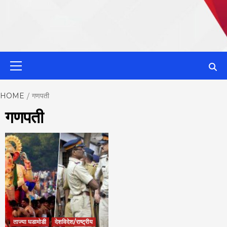
MahaMetroN
Primary
Menu
Best News
HOME
गणपती
गणपती
Website in P
ताज्या घडामोडी
देशविदेश/राष्ट्रीय