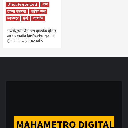
Uncategorized
अन्य
ताज्या घडामोडी
ब्रेकिंग न्युज
महाराष्ट्र
मुंबई
राजकीय
उरलीसुरली सेना पण हायजॅक होणार
का? राजकीय विश्लेषकांचा दावा..!
1 year ago
Admin
MAHAMETRO DIGITAL