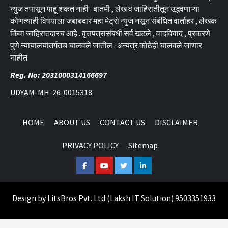
न्युज तपासून पाहू शकत नाही . बातमी , लेख व जाहिरातीतून उद्भवणाऱ्या
कोणत्याही विषयाला जबाबदार महा मेट्रो न्युज नसून संबंधित वार्ताहर , लेखक
किंवा जाहिरातदारच आहे . वृत्तपत्रासंबंधी सर्व खटले , वादविवाद , प्रकरणे
पुणे न्यायालयांतर्गतच चालवले जातील . अन्यत्र कोठेही चालवले जाणार
नाहीत.
Reg. No: 2031000314166697
UDYAM-MH-26-0015318
HOME
ABOUT US
CONTACT US
DISCLAIMER
PRIVACY POLICY
Sitemap
Facebook
Youtube
Twitter
Linkedin
Design by
LitsBros Pvt. Ltd.
(
Laksh IT Solution
) 9503351933