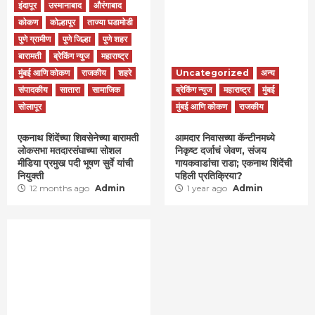
इंदापूर
उस्मानाबाद
औरंगाबाद
कोकण
कोल्हापूर
ताज्या घडामोडी
पुणे ग्रामीण
पुणे जिल्हा
पुणे शहर
बारामती
ब्रेकिंग न्युज
महाराष्ट्र
मुंबई आणि कोकण
राजकीय
शहरे
Uncategorized
अन्य
संपादकीय
सातारा
सामाजिक
ब्रेकिंग न्युज
महाराष्ट्र
मुंबई
सोलापूर
मुंबई आणि कोकण
राजकीय
एकनाथ शिंदेंच्या शिवसेनेच्या बारामती
आमदार निवासच्या कॅन्टीनमध्ये
लोकसभा मतदारसंघाच्या सोशल
निकृष्ट दर्जाचं जेवण, संजय
मीडिया प्रमुख पदी भूषण सुर्वे यांची
गायकवाडांचा राडा; एकनाथ शिंदेंची
नियुक्ती
पहिली प्रतिक्रिया?
12 months ago
Admin
1 year ago
Admin