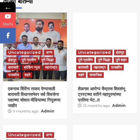
ताज्या बातम्या
←
Shorts
Uncategorized
अन्य
Uncategorized
इंदापूर
इंदापूर
पुणे ग्रामीण
पुणे जिल्हा
पुणे ग्रामीण
पुणे जिल्हा
पुणे शहर
बारामती
ब्रेकिंग न्युज
महाराष्ट्र
बारामती
महाराष्ट्र
राजकीय
राजकीय
शहरे
शहरे
सामाजिक
एकनाथ शिंदेंना ताकद देण्यासाठी
शेळगाव आरोग्य केंद्रास शिवशंभू
बारामती विधानसभेवर सर्व शिवसेना
ट्रस्टच्या वतीने महापुरुषांच्या
पक्षाच्या सोशल मीडियाच्या नियुक्त्या
प्रतिमा भेट..!!
जाहीर
12 months ago
Admin
9 months ago
Admin
Uncategorized
अन्य