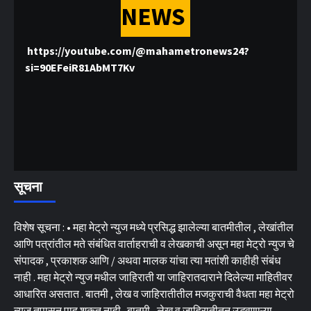
NEWS
https://youtube.com/@mahametronews24?
si=90EFeiR81AbMT7Kv
सूचना
विशेष सूचना : • महा मेट्रो न्युज मध्ये प्रसिद्ध झालेल्या बातमीतील , लेखांतील
आणि पत्रांतील मते संबंधित वार्ताहराची व लेखकाची असून महा मेट्रो न्युज चे
संपादक , प्रकाशक आणि / अथवा मालक यांचा त्या मतांशी काहीही संबंध
नाही . महा मेट्रो न्युज मधील जाहिराती या जाहिरातदाराने दिलेल्या माहितीवर
आधारित असतात . बातमी , लेख व जाहिरातीतील मजकुराची वैधता महा मेट्रो
न्युज तपासून पाहू शकत नाही . बातमी , लेख व जाहिरातीतून उद्भवणाऱ्या