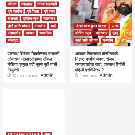
कोकण
कोल्हापूर
ताज्या घडामोडी
पुणे ग्रामीण
पुणे जिल्हा
पुणे शहर
बारामती
ब्रेकिंग न्युज
महाराष्ट्र
मुंबई आणि कोकण
राजकीय
शहरे
Uncategorized
अन्य
संपादकीय
सातारा
सामाजिक
ब्रेकिंग न्युज
महाराष्ट्र
मुंबई
सोलापूर
मुंबई आणि कोकण
राजकीय
एकनाथ शिंदेंच्या शिवसेनेच्या बारामती
आमदार निवासच्या कॅन्टीनमध्ये
लोकसभा मतदारसंघाच्या सोशल
निकृष्ट दर्जाचं जेवण, संजय
मीडिया प्रमुख पदी भूषण सुर्वे यांची
गायकवाडांचा राडा; एकनाथ शिंदेंची
नियुक्ती
पहिली प्रतिक्रिया?
12 months ago
Admin
1 year ago
Admin
Uncategorized
अन्य