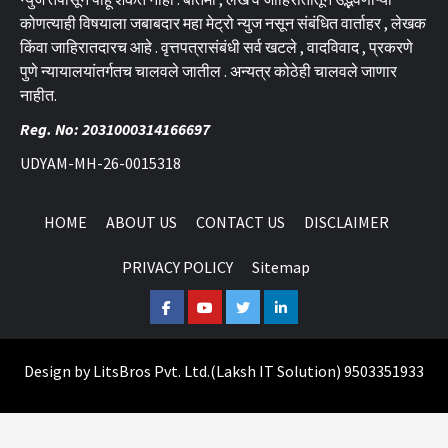
कोणत्याही विषयाला जबाबदार महा मेट्रो न्युज नसून संबंधित वार्ताहर , लेखक
किंवा जाहिरातदारच आहे . वृत्तपत्रासंबंधी सर्व खटले , वादविवाद , प्रकरणे
पुणे न्यायालयांतर्गतच चालवले जातील . अन्यत्र कोठेही चालवले जाणार
नाहीत.
Reg. No: 2031000314166697
UDYAM-MH-26-0015318
HOME
ABOUT US
CONTACT US
DISCLAIMER
PRIVACY POLICY
Sitemap
Facebook
Youtube
Twitter
Linkedin
Design by
LitsBros Pvt. Ltd.
(
Laksh IT Solution
) 9503351933