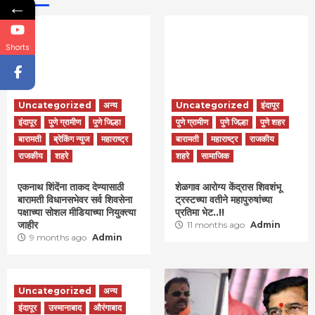
←
Shorts
Uncategorized
अन्य
Uncategorized
इंदापूर
इंदापूर
पुणे ग्रामीण
पुणे जिल्हा
पुणे ग्रामीण
पुणे जिल्हा
पुणे शहर
बारामती
ब्रेकिंग न्युज
महाराष्ट्र
बारामती
महाराष्ट्र
राजकीय
राजकीय
शहरे
शहरे
सामाजिक
एकनाथ शिंदेंना ताकद देण्यासाठी
शेळगाव आरोग्य केंद्रास शिवशंभू
बारामती विधानसभेवर सर्व शिवसेना
ट्रस्टच्या वतीने महापुरुषांच्या
पक्षाच्या सोशल मीडियाच्या नियुक्त्या
प्रतिमा भेट..!!
जाहीर
11 months ago
Admin
9 months ago
Admin
Uncategorized
अन्य
इंदापूर
उस्मानाबाद
औरंगाबाद