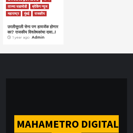
ताज्या घडामोडी
ब्रेकिंग न्युज
महाराष्ट्र
मुंबई
राजकीय
उरलीसुरली सेना पण हायजॅक होणार
का? राजकीय विश्लेषकांचा दावा..!
1 year ago
Admin
MAHAMETRO DIGITAL