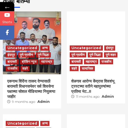
ताज्या बातम्या
←
Shorts
Uncategorized
अन्य
Uncategorized
इंदापूर
इंदापूर
पुणे ग्रामीण
पुणे जिल्हा
पुणे ग्रामीण
पुणे जिल्हा
पुणे शहर
बारामती
ब्रेकिंग न्युज
महाराष्ट्र
बारामती
महाराष्ट्र
राजकीय
राजकीय
शहरे
शहरे
सामाजिक
एकनाथ शिंदेंना ताकद देण्यासाठी
शेळगाव आरोग्य केंद्रास शिवशंभू
बारामती विधानसभेवर सर्व शिवसेना
ट्रस्टच्या वतीने महापुरुषांच्या
पक्षाच्या सोशल मीडियाच्या नियुक्त्या
प्रतिमा भेट..!!
जाहीर
11 months ago
Admin
9 months ago
Admin
Uncategorized
अन्य