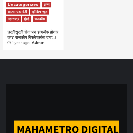
Uncategorized
अन्य
ताज्या घडामोडी
ब्रेकिंग न्युज
महाराष्ट्र
मुंबई
राजकीय
उरलीसुरली सेना पण हायजॅक होणार
का? राजकीय विश्लेषकांचा दावा..!
1 year ago
Admin
MAHAMETRO DIGITAL