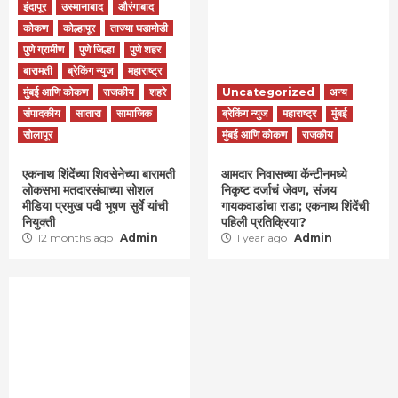
इंदापूर
उस्मानाबाद
औरंगाबाद
कोकण
कोल्हापूर
ताज्या घडामोडी
पुणे ग्रामीण
पुणे जिल्हा
पुणे शहर
बारामती
ब्रेकिंग न्युज
महाराष्ट्र
मुंबई आणि कोकण
राजकीय
शहरे
Uncategorized
अन्य
संपादकीय
सातारा
सामाजिक
ब्रेकिंग न्युज
महाराष्ट्र
मुंबई
सोलापूर
मुंबई आणि कोकण
राजकीय
एकनाथ शिंदेंच्या शिवसेनेच्या बारामती
आमदार निवासच्या कॅन्टीनमध्ये
लोकसभा मतदारसंघाच्या सोशल
निकृष्ट दर्जाचं जेवण, संजय
मीडिया प्रमुख पदी भूषण सुर्वे यांची
गायकवाडांचा राडा; एकनाथ शिंदेंची
नियुक्ती
पहिली प्रतिक्रिया?
12 months ago
Admin
1 year ago
Admin