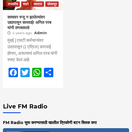
राजकीय
शहरे
सातारा
सोलापूर
कामावर रुजू न झालेल्यांवर
उद्यापासून कारवाई! अनिल परब
यांनी ठणकावलं!
4 years ago
Admin
मुंबई | एसटी कर्मचाऱ्यांवर
उद्यापासून (1 एप्रिल) कारवाई
होणार, असल्याचं अनिल परब यांनी
स्पष्ट केलं आहे.
Facebook
Twitter
WhatsApp
Share
Live FM Radio
FM Radio सुरू करण्यासाठी खालील त्रिकोणी बटन क्लिक करा