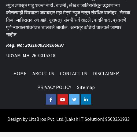
न्युज तपासून पाहू शकत नाही . बातमी , लेख व जाहिरातीतून उद्भवणाऱ्या
कोणत्याही विषयाला जबाबदार महा मेट्रो न्युज नसून संबंधित वार्ताहर , लेखक
किंवा जाहिरातदारच आहे . वृत्तपत्रासंबंधी सर्व खटले , वादविवाद , प्रकरणे
पुणे न्यायालयांतर्गतच चालवले जातील . अन्यत्र कोठेही चालवले जाणार
नाहीत.
Reg. No: 2031000314166697
UDYAM-MH-26-0015318
HOME
ABOUT US
CONTACT US
DISCLAIMER
PRIVACY POLICY
Sitemap
Facebook
Youtube
Twitter
Linkedin
Design by
LitsBros Pvt. Ltd.
(
Laksh IT Solution
) 9503351933