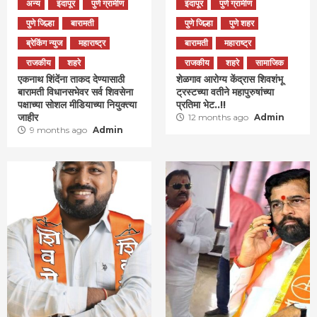
अन्य
इंदापूर
पुणे ग्रामीण
इंदापूर
पुणे ग्रामीण
पुणे जिल्हा
बारामती
पुणे जिल्हा
पुणे शहर
ब्रेकिंग न्युज
महाराष्ट्र
बारामती
महाराष्ट्र
राजकीय
शहरे
राजकीय
शहरे
सामाजिक
एकनाथ शिंदेंना ताकद देण्यासाठी
शेळगाव आरोग्य केंद्रास शिवशंभू
बारामती विधानसभेवर सर्व शिवसेना
ट्रस्टच्या वतीने महापुरुषांच्या
पक्षाच्या सोशल मीडियाच्या नियुक्त्या
प्रतिमा भेट..!!
जाहीर
12 months ago
Admin
9 months ago
Admin