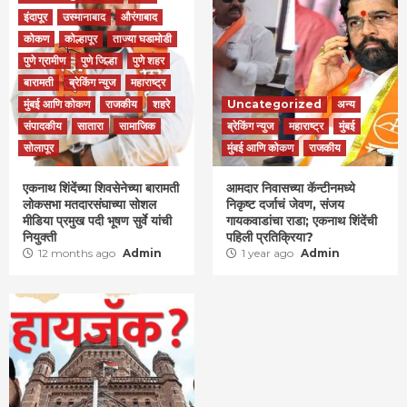
इंदापूर
उस्मानाबाद
औरंगाबाद
कोकण
कोल्हापूर
ताज्या घडामोडी
पुणे ग्रामीण
पुणे जिल्हा
पुणे शहर
बारामती
ब्रेकिंग न्युज
महाराष्ट्र
मुंबई आणि कोकण
राजकीय
शहरे
Uncategorized
अन्य
संपादकीय
सातारा
सामाजिक
ब्रेकिंग न्युज
महाराष्ट्र
मुंबई
सोलापूर
मुंबई आणि कोकण
राजकीय
एकनाथ शिंदेंच्या शिवसेनेच्या बारामती
आमदार निवासच्या कॅन्टीनमध्ये
लोकसभा मतदारसंघाच्या सोशल
निकृष्ट दर्जाचं जेवण, संजय
मीडिया प्रमुख पदी भूषण सुर्वे यांची
गायकवाडांचा राडा; एकनाथ शिंदेंची
नियुक्ती
पहिली प्रतिक्रिया?
12 months ago
Admin
1 year ago
Admin