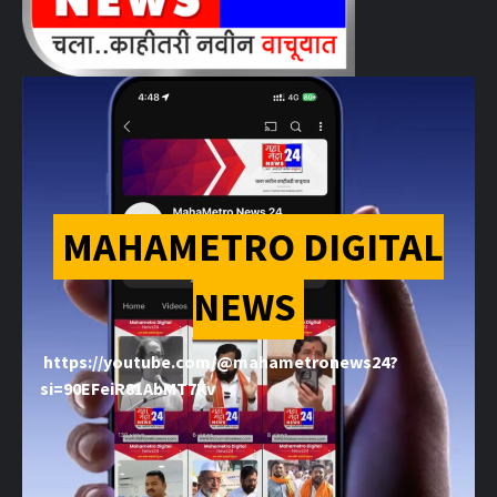
MAHAMETRO DIGITAL
NEWS
https://youtube.com/@mahametronews24?
si=90EFeiR81AbMT7Kv