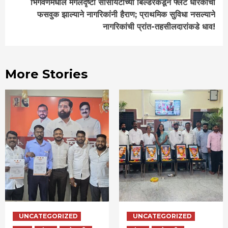
भिगवणमधील मंगलदृष्टी सोसायटीच्या बिल्डरकडून फ्लॅट धारकांची
फसवुक झाल्याने नागरिकांनी हैराण; प्राथमिक सुविधा नसल्याने
नागरिकांची प्रांत-तहसीलदारांकडे धाव!
More Stories
UNCATEGORIZED
UNCATEGORIZED