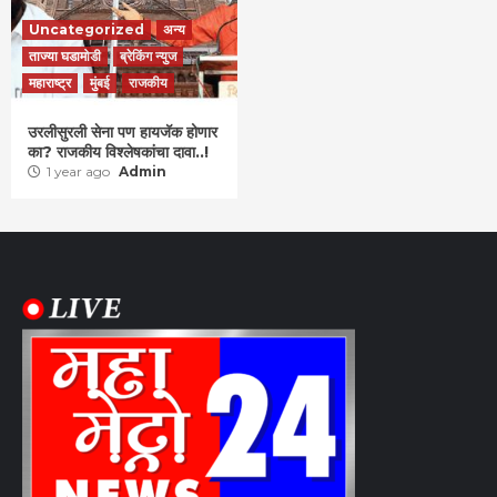
Uncategorized
अन्य
ताज्या घडामोडी
ब्रेकिंग न्युज
महाराष्ट्र
मुंबई
राजकीय
उरलीसुरली सेना पण हायजॅक होणार
का? राजकीय विश्लेषकांचा दावा..!
1 year ago
Admin