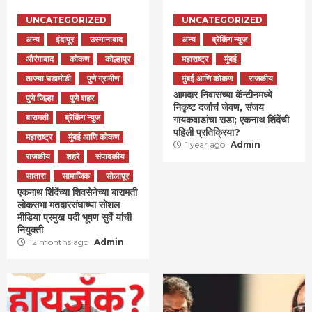
UNCATEGORIZED
UNCATEGORIZED
अन्य
इंदापूर
उस्मानाबाद
अन्य
ब्रेकिंग न्युज
औरंगाबाद
कोकण
कोल्हापूर
महाराष्ट्र
मुंबई
ताज्या घडामोडी
पुणे ग्रामीण
मुंबई आणि कोकण
राजकीय
आमदार निवासच्या कॅन्टीनमध्ये
पुणे जिल्हा
पुणे शहर
निकृष्ट दर्जाचं जेवण, संजय
बारामती
ब्रेकिंग न्युज
गायकवाडांचा राडा; एकनाथ शिंदेंची
पहिली प्रतिक्रिया?
महाराष्ट्र
मुंबई आणि कोकण
1 year ago
Admin
राजकीय
शहरे
संपादकीय
सातारा
सामाजिक
सोलापूर
एकनाथ शिंदेंच्या शिवसेनेच्या बारामती
लोकसभा मतदारसंघाच्या सोशल
मीडिया प्रमुख पदी भूषण सुर्वे यांची
नियुक्ती
12 months ago
Admin