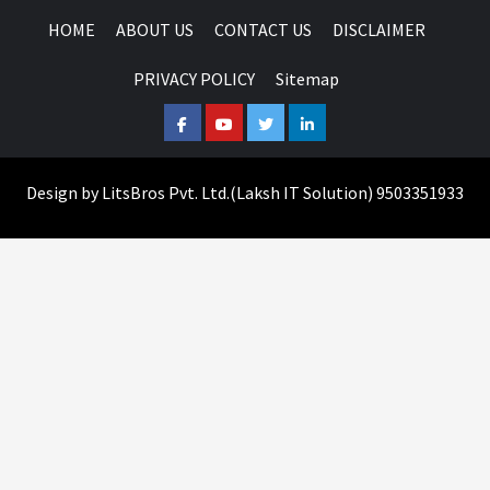
HOME
ABOUT US
CONTACT US
DISCLAIMER
PRIVACY POLICY
Sitemap
Facebook
Youtube
Twitter
Linkedin
Design by
LitsBros Pvt. Ltd.
(
Laksh IT Solution
) 9503351933