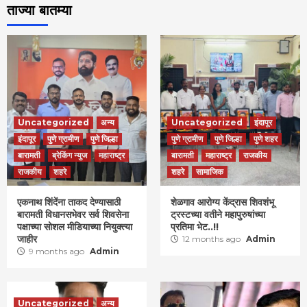
ताज्या बातम्या
Uncategorized
अन्य
Uncategorized
इंदापूर
इंदापूर
पुणे ग्रामीण
पुणे जिल्हा
पुणे ग्रामीण
पुणे जिल्हा
पुणे शहर
बारामती
ब्रेकिंग न्युज
महाराष्ट्र
बारामती
महाराष्ट्र
राजकीय
राजकीय
शहरे
शहरे
सामाजिक
एकनाथ शिंदेंना ताकद देण्यासाठी
शेळगाव आरोग्य केंद्रास शिवशंभू
बारामती विधानसभेवर सर्व शिवसेना
ट्रस्टच्या वतीने महापुरुषांच्या
पक्षाच्या सोशल मीडियाच्या नियुक्त्या
प्रतिमा भेट..!!
जाहीर
12 months ago
Admin
9 months ago
Admin
Uncategorized
अन्य