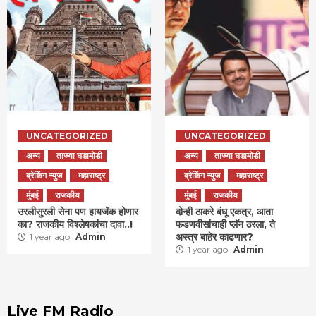
UNCATEGORIZED
UNCATEGORIZED
अन्य
ताज्या घडामोडी
अन्य
ताज्या घडामोडी
ब्रेकिंग न्युज
महाराष्ट्र
ब्रेकिंग न्युज
महाराष्ट्र
मुंबई
राजकीय
मुंबई
राजकीय
उरलीसुरली सेना पण हायजॅक होणार
दोन्ही ठाकरे बंधू एकत्र, आता
का? राजकीय विश्लेषकांचा दावा..!
फडणवीसांचाही प्लॅन ठरला, ते
अस्त्र बाहेर काढणार?
1 year ago
Admin
1 year ago
Admin
Live FM Radio