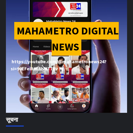
MAHAMETRO DIGITAL
NEWS
https://youtube.com/@mahametronews24?
si=90EFeiR81AbMT7Kv
सूचना