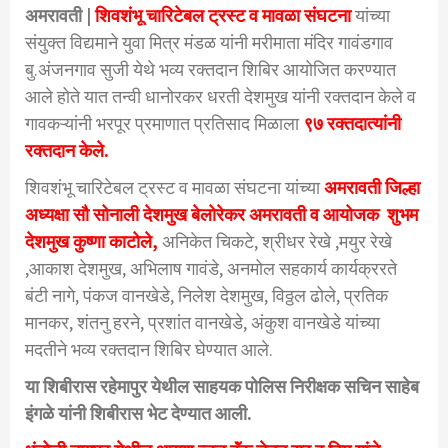
अमरावती |
शिवशंभू चारिटेबल ट्रस्ट व मावळा संघटना
यांच्या
संयुक्त विद्यमाने युवा मित्र मंडळ यांनी मरीमाता मंदिर गावंडगाव
बु.अंजनगाव सुजी येथे भव्य रक्तदान शिबिर आयोजित करण्यात
आले होते यात तन्वी धानोरकर धरती देशमुख यांनी रक्तदान केले व
गावकऱ्यांनी भरपूर प्रमाणात प्रतिसाद मिळाला
९७ रक्तदात्यांनी
रक्तदान केले.
शिवशंभू चारिटेबल ट्रस्ट व मावळा संघटना यांच्या
अमरावती जिल्हा
अध्यक्षा सौ सोनाली देशमुख बेलोरेकर अमरावती
व आयोजक शुभम
देशमुख कुष्णा काटोले,
अनिकेत चिकटे, श्रीधर रेखे ,मयुर रेखे
,आकाश देशमुख, अभिलाष गावंडे, अनमोल सहकार्य कार्यक्ररते
बंटी नागे, पंकज वानखेडे, निलेश देशमुख, विठ्ठल ढोले, प्रतिक
मानकर, शंतनु हरने, प्रशांत वानखेडे, अंकुश वानखेडे यांच्या
मदतीने भव्य रक्तदान शिबिर घेण्यात आले.
या शिबीरास रहेमापुर येथील साहयक पोलिस निरीक्षक सचिन साहेब
इंगळे यांनी शिबीरास भेट देण्यात आली.