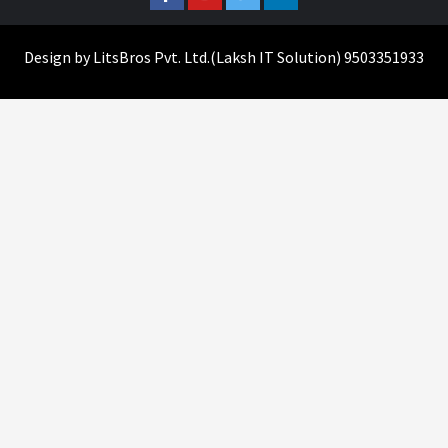
Design by
LitsBros Pvt. Ltd.
(
Laksh IT Solution
) 9503351933