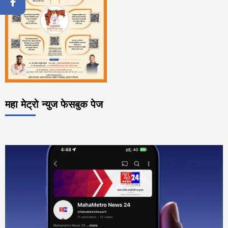
महा मेट्रो न्युज फेसबुक पेज