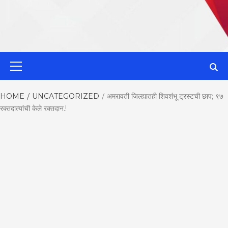
MahaMetroN
Primary
Menu
Best News
HOME
UNCATEGORIZED
अमरावती जिल्ह्यातही शिवशंभू ट्रस्टची छाप; ९७
रक्तदात्यांची केले रक्तदान.!
Website in P