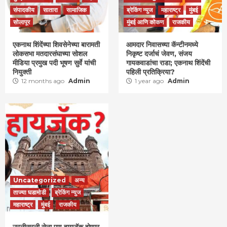
संपादकीय
सातारा
सामाजिक
ब्रेकिंग न्युज
महाराष्ट्र
मुंबई
सोलापूर
मुंबई आणि कोकण
राजकीय
एकनाथ शिंदेंच्या शिवसेनेच्या बारामती
आमदार निवासच्या कॅन्टीनमध्ये
लोकसभा मतदारसंघाच्या सोशल
निकृष्ट दर्जाचं जेवण, संजय
मीडिया प्रमुख पदी भूषण सुर्वे यांची
गायकवाडांचा राडा; एकनाथ शिंदेंची
नियुक्ती
पहिली प्रतिक्रिया?
12 months ago
Admin
1 year ago
Admin
Uncategorized
अन्य
ताज्या घडामोडी
ब्रेकिंग न्युज
महाराष्ट्र
मुंबई
राजकीय