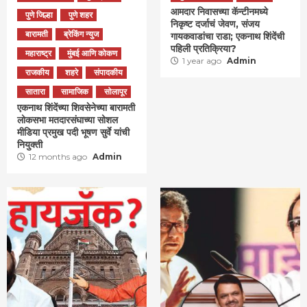
आमदार निवासच्या कॅन्टीनमध्ये
पुणे जिल्हा
पुणे शहर
निकृष्ट दर्जाचं जेवण, संजय
बारामती
ब्रेकिंग न्युज
गायकवाडांचा राडा; एकनाथ शिंदेंची
पहिली प्रतिक्रिया?
महाराष्ट्र
मुंबई आणि कोकण
1 year ago
Admin
राजकीय
शहरे
संपादकीय
सातारा
सामाजिक
सोलापूर
एकनाथ शिंदेंच्या शिवसेनेच्या बारामती
लोकसभा मतदारसंघाच्या सोशल
मीडिया प्रमुख पदी भूषण सुर्वे यांची
नियुक्ती
12 months ago
Admin