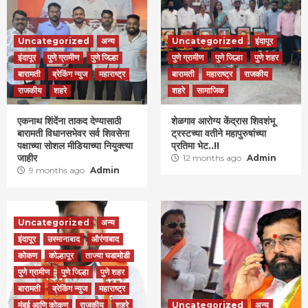
Uncategorized
अन्य
Uncategorized
इंदापूर
इंदापूर
पुणे ग्रामीण
पुणे जिल्हा
पुणे ग्रामीण
पुणे जिल्हा
पुणे शहर
बारामती
ब्रेकिंग न्युज
महाराष्ट्र
बारामती
महाराष्ट्र
राजकीय
राजकीय
शहरे
शहरे
सामाजिक
एकनाथ शिंदेंना ताकद देण्यासाठी
शेळगाव आरोग्य केंद्रास शिवशंभू
बारामती विधानसभेवर सर्व शिवसेना
ट्रस्टच्या वतीने महापुरुषांच्या
पक्षाच्या सोशल मीडियाच्या नियुक्त्या
प्रतिमा भेट..!!
जाहीर
12 months ago
Admin
9 months ago
Admin
Uncategorized
अन्य
इंदापूर
उस्मानाबाद
औरंगाबाद
कोकण
कोल्हापूर
ताज्या घडामोडी
पुणे ग्रामीण
पुणे जिल्हा
पुणे शहर
बारामती
ब्रेकिंग न्युज
महाराष्ट्र
मुंबई आणि कोकण
राजकीय
शहरे
Uncategorized
अन्य