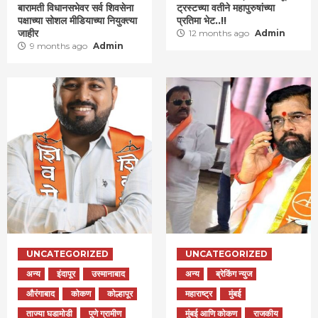
बारामती विधानसभेवर सर्व शिवसेना
ट्रस्टच्या वतीने महापुरुषांच्या
पक्षाच्या सोशल मीडियाच्या नियुक्त्या
प्रतिमा भेट..!!
जाहीर
12 months ago
Admin
9 months ago
Admin
UNCATEGORIZED
UNCATEGORIZED
अन्य
इंदापूर
उस्मानाबाद
अन्य
ब्रेकिंग न्युज
औरंगाबाद
कोकण
कोल्हापूर
महाराष्ट्र
मुंबई
ताज्या घडामोडी
पुणे ग्रामीण
मुंबई आणि कोकण
राजकीय