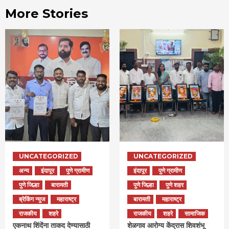
More Stories
UNCATEGORIZED
UNCATEGORIZED
अन्य
इंदापूर
पुणे ग्रामीण
इंदापूर
पुणे ग्रामीण
पुणे जिल्हा
बारामती
पुणे जिल्हा
पुणे शहर
ब्रेकिंग न्युज
महाराष्ट्र
बारामती
महाराष्ट्र
राजकीय
शहरे
राजकीय
शहरे
सामाजिक
एकनाथ शिंदेंना ताकद देण्यासाठी
शेळगाव आरोग्य केंद्रास शिवशंभू