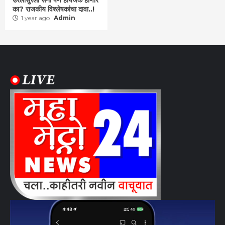
उरलीसुरली सेना पण हायजॅक होणार
का? राजकीय विश्लेषकांचा दावा..!
1 year ago
Admin