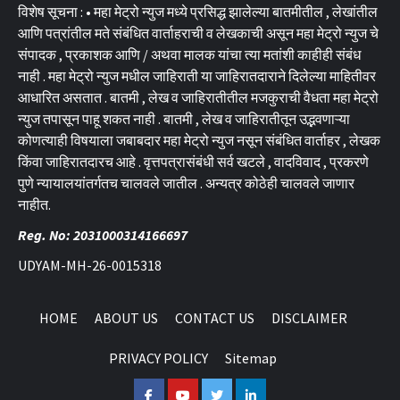
विशेष सूचना : • महा मेट्रो न्युज मध्ये प्रसिद्ध झालेल्या बातमीतील , लेखांतील
आणि पत्रांतील मते संबंधित वार्ताहराची व लेखकाची असून महा मेट्रो न्युज चे
संपादक , प्रकाशक आणि / अथवा मालक यांचा त्या मतांशी काहीही संबंध
नाही . महा मेट्रो न्युज मधील जाहिराती या जाहिरातदाराने दिलेल्या माहितीवर
आधारित असतात . बातमी , लेख व जाहिरातीतील मजकुराची वैधता महा मेट्रो
न्युज तपासून पाहू शकत नाही . बातमी , लेख व जाहिरातीतून उद्भवणाऱ्या
कोणत्याही विषयाला जबाबदार महा मेट्रो न्युज नसून संबंधित वार्ताहर , लेखक
किंवा जाहिरातदारच आहे . वृत्तपत्रासंबंधी सर्व खटले , वादविवाद , प्रकरणे
पुणे न्यायालयांतर्गतच चालवले जातील . अन्यत्र कोठेही चालवले जाणार
नाहीत.
Reg. No: 2031000314166697
UDYAM-MH-26-0015318
HOME
ABOUT US
CONTACT US
DISCLAIMER
PRIVACY POLICY
Sitemap
Facebook
Youtube
Twitter
Linkedin