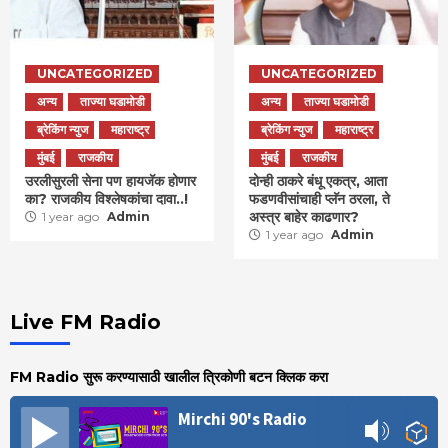
UNCATEGORIZED
UNCATEGORIZED
अन्य
ताज्या घडामोडी
अन्य
ताज्या घडामोडी
ब्रेकिंग न्युज
महाराष्ट्र
ब्रेकिंग न्युज
महाराष्ट्र
मुंबई
राजकीय
मुंबई
राजकीय
उरलीसुरली सेना पण हायजॅक होणार
दोन्ही ठाकरे बंधू एकत्र, आता
का? राजकीय विश्लेषकांचा दावा..!
फडणवीसांचाही प्लॅन ठरला, ते
अस्त्र बाहेर काढणार?
1 year ago
Admin
1 year ago
Admin
Live FM Radio
FM Radio सुरू करण्यासाठी खालील त्रिकोणी बटन क्लिक करा
Mirchi 90's Radio