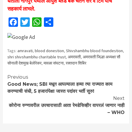
धंतोली नागपुर येथील आयुश ब्लड बॅंक चेतन सर व टिम यांचे
सहकार्य लाभले.
Facebook
Twitter
WhatsApp
Share
Tags:
amravati
,
blood donestion
,
Shivshambhu blood foundestion
,
shri shivshambhu charitable trust
,
अमरावती
,
अमरावती जिल्हा अध्यक्षा सौ
सोनाली देशमुख बेलोरेकर
,
मावळा संघटना
,
रक्तदान शिबिर
Continue
Previous
Good News; SBI मधून आपल्याला हव्या त्या राज्यात काम
Reading
करण्याची संधी, 5 हजारांपेक्षा जास्त पदांवर भर्ती सुरु!
Next
कोरोना रुग्णावरील उपचारासाठी आता रेमडेसिव्हीर वापरलं जाणार नाही
– WHO