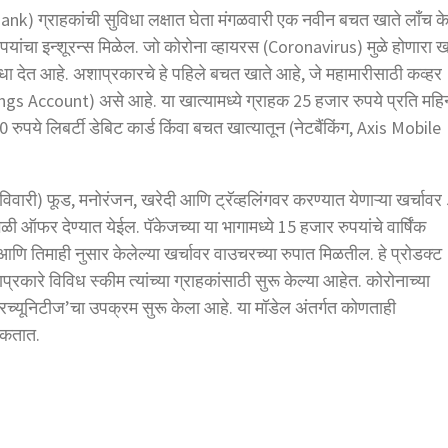
Bank) ग्राहकांची सुविधा लक्षात घेता मंगळवारी एक नवीन बचत खाते लाँच क
ुपयांचा इन्शूरन्स मिळेल. जो कोरोना व्हायरस (Coronavirus) मुळे होणारा ख
विधा देत आहे. अशाप्रकारचे हे पहिले बचत खाते आहे, जे महामारीसाठी कव्हर
Savings Account) असे आहे. या खात्यामध्ये ग्राहक 25 हजार रुपये प्रति महि
 रुपये लिबर्टी डेबिट कार्ड किंवा बचत खात्यातून (नेटबैंकिंग, Axis Mobile
रविवारी) फूड, मनोरंजन, खरेदी आणि ट्रॅव्हलिंगवर करण्यात येणाऱ्या खर्चावर
ळी ऑफर देण्यात येईल. पॅकेजच्या या भागामध्ये 15 हजार रुपयांचे वार्षिंक
आणि तिमाही नुसार केलेल्या खर्चावर वाउचरच्या रुपात मिळतील. हे प्रोडक्ट
रकारे विविध स्कीम त्यांच्या ग्राहकांसाठी सुरू केल्या आहेत. कोरोनाच्या
च्यूनिटीज’चा उपक्रम सुरू केला आहे. या मॉडेल अंतर्गत कोणताही
शकतात.