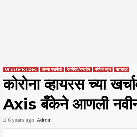
Uncategorized
ताज्या घडामोडी
देशविदेश/राष्ट्रीय
ब्रेकिंग न्युज
महाराष्ट्र
कोरोना व्हायरस च्या खर्च
Axis बँकेने आणली नवीन
6 years ago
Admin