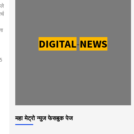
ेले
र्च
ना
DIGITAL
-
NEWS
 5
महा मेट्रो न्युज फेसबुक पेज