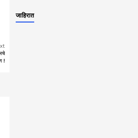
जाहिरात
xt
लचे
ण !