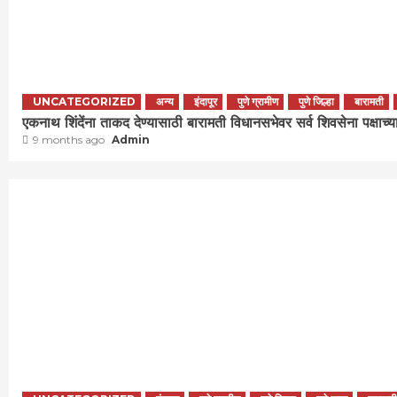
UNCATEGORIZED
अन्य
इंदापूर
पुणे ग्रामीण
पुणे जिल्हा
बारामती
एकनाथ शिंदेंना ताकद देण्यासाठी बारामती विधानसभेवर सर्व शिवसेना पक्षाच्य
9 months ago
Admin