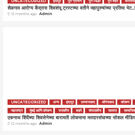
UNCATEGORIZED
इंदापूर
पुणे ग्रामीण
पुणे जिल्हा
पुणे शहर
बारामती
शेळगाव आरोग्य केंद्रास शिवशंभू ट्रस्टच्या वतीने महापुरुषांच्या प्रतिमा भेट..
12 months ago
Admin
UNCATEGORIZED
अन्य
इंदापूर
उस्मानाबाद
औरंगाबाद
कोकण
महाराष्ट्र
मुंबई आणि कोकण
राजकीय
शहरे
संपादकीय
सातारा
सामाजि
एकनाथ शिंदेंच्या शिवसेनेच्या बारामती लोकसभा मतदारसंघाच्या सोशल मीडिया प
12 months ago
Admin