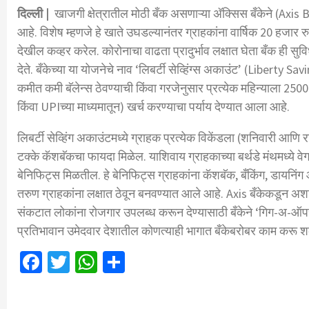
दिल्ली |
खाजगी क्षेत्रातील मोठी बँक असणाऱ्या अ‍ॅक्सिस बँकेने (Axis 
आहे. विशेष म्हणजे हे खाते उघडल्यानंतर ग्राहकांना वार्षिक 20 हजार र
देखील कव्हर करेल. कोरोनाचा वाढता प्रादुर्भाव लक्षात घेता बँक ही सु
देते. बँकेच्या या योजनेचे नाव ‘लिबर्टी सेव्हिंग्स अकाउंट’ (Liberty 
कमीत कमी बॅलेन्स ठेवण्याची किंवा गरजेनुसार प्रत्येक महिन्याला 25000
किंवा UPIच्या माध्यमातून) खर्च करण्याचा पर्याय देण्यात आला आहे.
लिबर्टी सेव्हिंग अकाउंटमध्ये ग्राहक प्रत्येक विकेंडला (शनिवारी आणि 
टक्के कॅशबॅकचा फायदा मिळेल. याशिवाय ग्राहकाच्या बर्थडे मंथमध्ये वेग
बेनिफिट्स मिळतील. हे बेनिफिट्स ग्राहकांना कॅशबॅक, बँकिंग, डायनिंग 
तरुण ग्राहकांना लक्षात ठेवून बनवण्यात आले आहे. Axis बँकेकडून अशाप्
संकटात लोकांना रोजगार उपलब्ध करून देण्यासाठी बँकेने ‘गिग-अ-ऑपर
प्रतिभावान उमेदवार देशातील कोणत्याही भागात बँकेबरोबर काम करू 
Facebook
Twitter
WhatsApp
Share