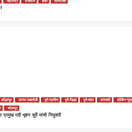
महाराष्ट्र
राजकीय
शहरे
सामाजिक
!!
कोल्हापूर
ताज्या घडामोडी
पुणे ग्रामीण
पुणे जिल्हा
पुणे शहर
बारामती
ब्रेकिंग न्युज
क
सोलापूर
्रमुख पदी भूषण सुर्वे यांची नियुक्ती