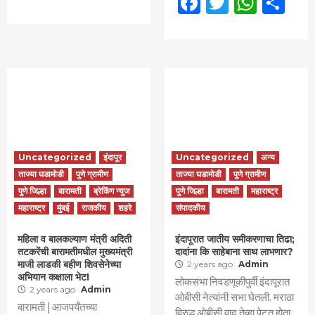
Facebook
Twitter
What
Sh
Uncategorized
इंदापूर
Uncategorized
अन्य
ताज्या घडामोडी
पुणे ग्रामीण
ताज्या घडामोडी
पुणे ग्रामीण
पुणे जिल्हा
बारामती
ब्रेकिंग न्युज
पुणे जिल्हा
बारामती
महाराष्ट्र
महाराष्ट्र
मुंबई
राजकीय
शहरे
संपादकीय
महिला व बालकल्याण मंत्री अदिती
इंदापूरात जातीय समीकरणाचा तिढा;
तटकरेंची बारामतीमधील मुख्यमंत्री
दादांना कि साहेबाना साथ लाभणार?
माजी लाडकी बहीण शिवसेनेच्या
2 years ago
Admin
अभियान कक्षाला भेट!
लोकसभा निवडणूकीपुर्वी इंदापूरात
2 years ago
Admin
ओबीसी नेत्यांनी सभा घेतली. मराठा
बारामती | आजपर्यंतच्या
विरुद्ध ओबीसी वाद तेव्हा पेटत होता.