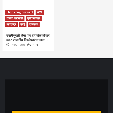
Uncategorized
अन्य
ताज्या घडामोडी
ब्रेकिंग न्युज
महाराष्ट्र
मुंबई
राजकीय
उरलीसुरली सेना पण हायजॅक होणार
का? राजकीय विश्लेषकांचा दावा..!
1 year ago
Admin