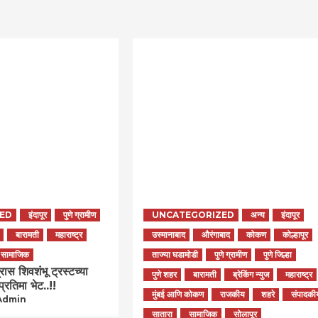
ED
इंदापूर
पुणे ग्रामीण
UNCATEGORIZED
अन्य
इंदापूर
बारामती
महाराष्ट्र
उस्मानाबाद
औरंगाबाद
कोकण
कोल्हापूर
सामाजिक
ताज्या घडामोडी
पुणे ग्रामीण
पुणे जिल्हा
रास शिवशंभू ट्रस्टच्या
पुणे शहर
बारामती
ब्रेकिंग न्युज
महाराष्ट्र
 प्रतिमा भेट..!!
मुंबई आणि कोकण
राजकीय
शहरे
संपादकी
Admin
सातारा
सामाजिक
सोलापूर