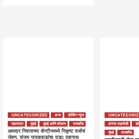
UNCATEGORIZED
अन्य
ब्रेकिंग न्युज
UNCATEGORIZ
महाराष्ट्र
मुंबई
मुंबई आणि कोकण
राजकीय
ताज्या घडामोडी
ब्
आमदार निवासच्या कॅन्टीनमध्ये निकृष्ट दर्जाचं
मुंबई
राजकीय
जेवण, संजय गायकवाडांचा राडा; एकनाथ