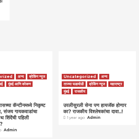
ही
orized
अन्य
ब्रेकिंग न्युज
Uncategorized
अन्य
ंबई
मुंबई आणि कोकण
ताज्या घडामोडी
ब्रेकिंग न्युज
महाराष्ट्र
मुंबई
राजकीय
च्या कॅन्टीनमध्ये निकृष्ट
उरलीसुरली सेना पण हायजॅक होणार
वण, संजय गायकवाडांचा
का? राजकीय विश्लेषकांचा दावा..!
थ शिंदेंची पहिली
1 year ago
Admin
ा?
go
Admin