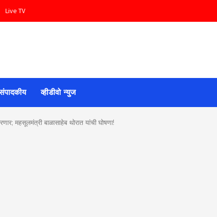
Live TV
News
संपादकीय
व्हीडीवो न्युज
र; महसूलमंत्री बाळासाहेब थोरात यांची घोषणा!
 Pune