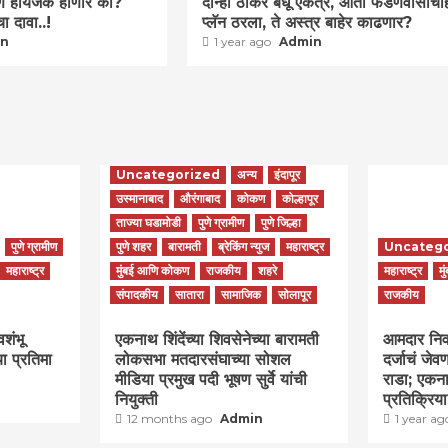
ण हायजॅक होणार का?
दोन्ही ठाकरे बंधू एकत्र, आता फडणवीसांचा
ा दावा..!
प्लॅन ठरला, ते अस्त्र बाहेर काढणार?
in
1 year ago
Admin
Uncategorized
अन्य
इंदापूर
उस्मानाबाद
औरंगाबाद
कोकण
कोल्हापूर
ताज्या घडामोडी
पुणे ग्रामीण
पुणे जिल्हा
पुणे ग्रामीण
पुणे शहर
बारामती
ब्रेकिंग न्युज
महाराष्ट्र
Uncateg
महाराष्ट्र
मुंबई आणि कोकण
राजकीय
शहरे
महाराष्ट्र
मु
संपादकीय
सातारा
सामाजिक
सोलापूर
राजकीय
वशंभू
एकनाथ शिंदेंच्या शिवसेनेच्या बारामती
आमदार निवास
या प्रतिमा
लोकसभा मतदारसंघाच्या सोशल
दर्जाचं जे
मीडिया प्रमुख पदी भूषण सुर्वे यांची
राडा; एकना
नियुक्ती
प्रतिक्रिय
12 months ago
Admin
1 year a