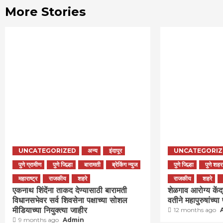
More Stories
UNCATEGORIZED
अन्य
इंदापूर
UNCATEGORIZ
पुणे ग्रामीण
पुणे जिल्हा
बारामती
ब्रेकिंग न्युज
पुणे जिल्हा
पुणे शहर
महाराष्ट्र
राजकीय
शहरे
राजकीय
शहरे
एकनाथ शिंदेंना ताकद देण्यासाठी बारामती
शेळगाव आरोग्य केंद्
विधानसभेवर सर्व शिवसेना पक्षाच्या सोशल
वतीने महापुरुषांच्या
मीडियाच्या नियुक्त्या जाहीर
12 months ago
9 months ago
Admin