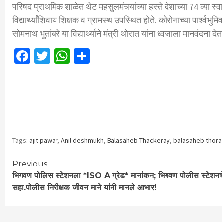
परिषद प्राथमिक शाळेत थेट महसुलमंत्र्यांच्या हस्ते देशाच्या 74 व्या स्व
विद्यार्थ्यांशिवाय शिक्षक व ग्रामस्थ उपस्थित होते. कोरोनाच्या पार्श
सोमनाथ भुतांबरे या विद्यार्थ्याने मंत्री थोरात यांना ध्वजाला मानवंदना द
Facebook
Twitter
WhatsApp
Share
Tags:
ajit pawar
,
Anil deshmukh
,
Balasaheb Thackeray
,
balasaheb thora
Continue
Previous
भिगवण पोलिस स्टेशनला *ISO A ग्रेड* मानांकन; भिगवण पोलीस स्टेशनच
Reading
सहा.पोलीस निरीक्षक जीवन माने यांनी मानले आभार!