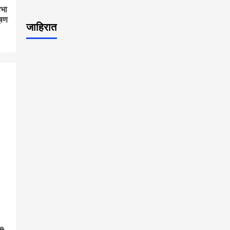
सभा
ूषण
जाहिरात