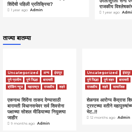
उरलीसुरली सेना प
शिंदेंची पहिली प्रतिक्रिया?
राजकीय विश्लेषकांच
1 year ago
Admin
1 year ago
Adm
ताज्या बातम्या
Uncategorized
अन्य
इंदापूर
Uncategorized
इंदापूर
पुणे ग्रामीण
पुणे जिल्हा
बारामती
पुणे जिल्हा
पुणे शहर
बारामती
ब्रेकिंग न्युज
महाराष्ट्र
राजकीय
शहरे
राजकीय
शहरे
सामाजिक
एकनाथ शिंदेंना ताकद देण्यासाठी
शेळगाव आरोग्य केंद्रास शि
बारामती विधानसभेवर सर्व शिवसेना
ट्रस्टच्या वतीने महापुरुषांच्
पक्षाच्या सोशल मीडियाच्या नियुक्त्या
भेट..!!
जाहीर
12 months ago
Admin
9 months ago
Admin