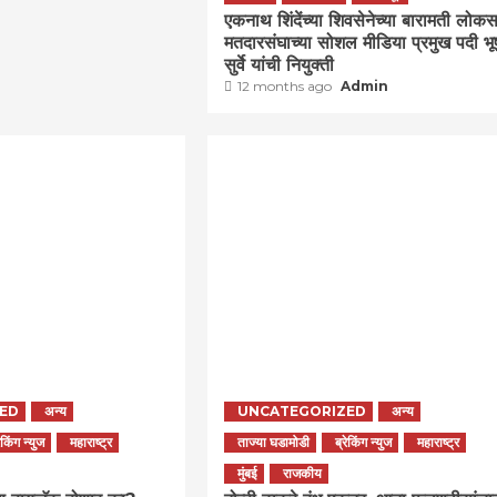
एकनाथ शिंदेंच्या शिवसेनेच्या बारामती लोक
मतदारसंघाच्या सोशल मीडिया प्रमुख पदी भ
सुर्वे यांची नियुक्ती
12 months ago
Admin
ED
अन्य
UNCATEGORIZED
अन्य
रेकिंग न्युज
महाराष्ट्र
ताज्या घडामोडी
ब्रेकिंग न्युज
महाराष्ट्र
मुंबई
राजकीय