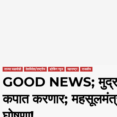
ताज्या घडामोडी
देशविदेश/राष्ट्रीय
ब्रेकिंग न्युज
महाराष्ट्र
राजकीय
GOOD NEWS; मुद्रांक श
कपात करणार; महसूलमंत्र
घोषणा!