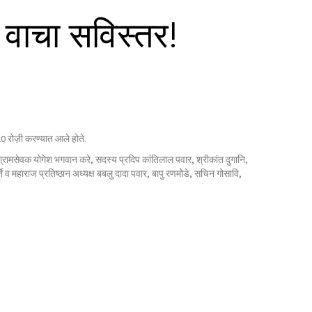
; वाचा सविस्तर!
20 रोज़ी करण्यात आले होते.
ग्रामसेवक योगेश भगवान करे, सदस्य प्रदिप कांतिलाल पवार, श्रीकांत दुगानि,
 व महाराज प्रतिष्ठान अध्यक्ष बबलु दादा पवार, बापु रणमोडे, सचिन गोसावि,