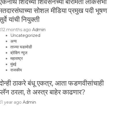
एकनाथ शिंदेंच्या शिवसेनेच्या बारामती लोकसभा
मतदारसंघाच्या सोशल मीडिया प्रमुख पदी भूषण
सुर्वे यांची नियुक्ती
12 months ago
Admin
Uncategorized
अन्य
ताज्या घडामोडी
ब्रेकिंग न्युज
महाराष्ट्र
मुंबई
राजकीय
दोन्ही ठाकरे बंधू एकत्र, आता फडणवीसांचाही
प्लॅन ठरला, ते अस्त्र बाहेर काढणार?
1 year ago
Admin