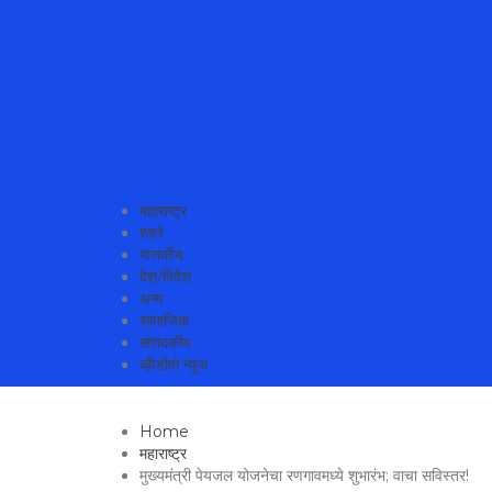
MahaMetroNews Best News Website in Pune
महाराष्ट्र
शहरे
राजकीय
देश/विदेश
अन्य
सामाजिक
संपादकीय
व्हीडीवो न्युज
Home
महाराष्ट्र
मुख्यमंत्री पेयजल योजनेचा रणगावमध्ये शुभारंभ; वाचा सविस्तर!