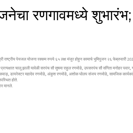
जनेचा रणगावमध्ये शुभारंभ
ंत्री राष्ट्रीय पेयजल योजना रक्कम रुपये ६५ लक्ष मंजुर होहुन कामाचे भुमिपुजन २६ फेब्रुवारी 20
 प्रत्यक्षात चालू झाली यावेळी सरपंच सौ सुषमा राहुल रणमोडे, उपसरपंच सौ संगिता मनोहर पवार, 
गायकवाड़, डायरेक्टर महादेव रणमोडे, अंकुश रणमोडे, अशोक घोलप संजय रणमोडे, सामजिक कार्यकर्ते
उपस्थित होते.
ार मानले.