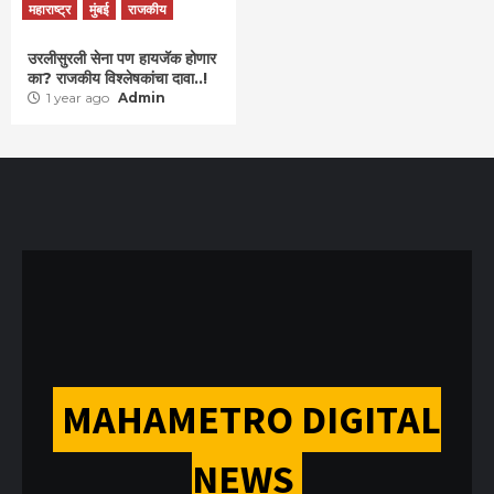
महाराष्ट्र
मुंबई
राजकीय
उरलीसुरली सेना पण हायजॅक होणार
का? राजकीय विश्लेषकांचा दावा..!
1 year ago
Admin
MAHAMETRO DIGITAL
NEWS