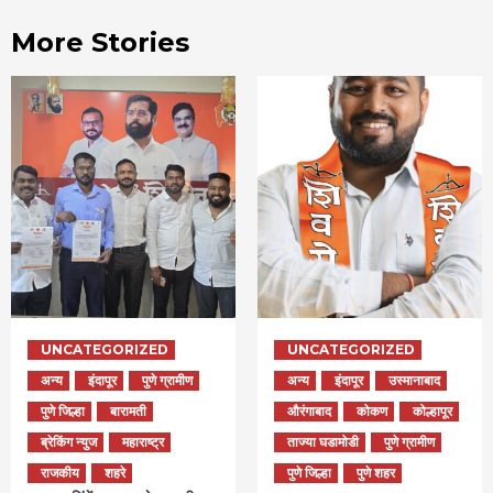
More Stories
UNCATEGORIZED
UNCATEGORIZED
अन्य
इंदापूर
पुणे ग्रामीण
अन्य
इंदापूर
उस्मानाबाद
पुणे जिल्हा
बारामती
औरंगाबाद
कोकण
कोल्हापूर
ब्रेकिंग न्युज
महाराष्ट्र
ताज्या घडामोडी
पुणे ग्रामीण
राजकीय
शहरे
पुणे जिल्हा
पुणे शहर