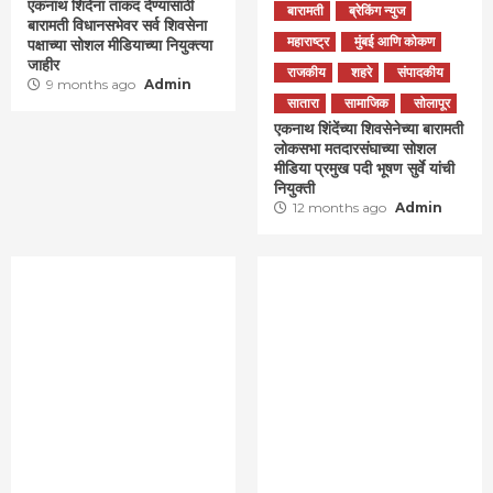
एकनाथ शिंदेंना ताकद देण्यासाठी
बारामती
ब्रेकिंग न्युज
बारामती विधानसभेवर सर्व शिवसेना
महाराष्ट्र
मुंबई आणि कोकण
पक्षाच्या सोशल मीडियाच्या नियुक्त्या
जाहीर
राजकीय
शहरे
संपादकीय
9 months ago
Admin
सातारा
सामाजिक
सोलापूर
एकनाथ शिंदेंच्या शिवसेनेच्या बारामती
लोकसभा मतदारसंघाच्या सोशल
मीडिया प्रमुख पदी भूषण सुर्वे यांची
नियुक्ती
12 months ago
Admin