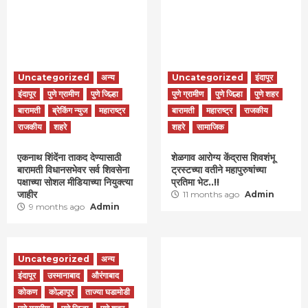
Uncategorized
अन्य
Uncategorized
इंदापूर
इंदापूर
पुणे ग्रामीण
पुणे जिल्हा
पुणे ग्रामीण
पुणे जिल्हा
पुणे शहर
बारामती
ब्रेकिंग न्युज
महाराष्ट्र
बारामती
महाराष्ट्र
राजकीय
राजकीय
शहरे
शहरे
सामाजिक
एकनाथ शिंदेंना ताकद देण्यासाठी
शेळगाव आरोग्य केंद्रास शिवशंभू
बारामती विधानसभेवर सर्व शिवसेना
ट्रस्टच्या वतीने महापुरुषांच्या
पक्षाच्या सोशल मीडियाच्या नियुक्त्या
प्रतिमा भेट..!!
जाहीर
11 months ago
Admin
9 months ago
Admin
Uncategorized
अन्य
इंदापूर
उस्मानाबाद
औरंगाबाद
कोकण
कोल्हापूर
ताज्या घडामोडी