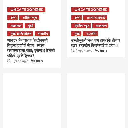
UNCATEGORIZED
UNCATEGORIZED
अन्य
ब्रेकिंग न्युज
अन्य
ताज्या घडामोडी
महाराष्ट्र
मुंबई
ब्रेकिंग न्युज
महाराष्ट्र
मुंबई आणि कोकण
राजकीय
मुंबई
राजकीय
आमदार निवासच्या कॅन्टीनमध्ये
उरलीसुरली सेना पण हायजॅक होणार
निकृष्ट दर्जाचं जेवण, संजय
का? राजकीय विश्लेषकांचा दावा..!
गायकवाडांचा राडा; एकनाथ शिंदेंची
1 year ago
Admin
पहिली प्रतिक्रिया?
1 year ago
Admin