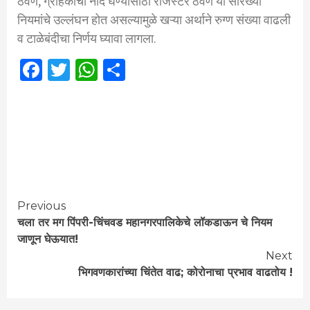
ठेवणे, ग्राहकाची नोंद घेण्यासाठी रजिस्टर ठेवणे या सारख्या
नियमांचे उल्लंघन होत असल्यामुळे खऱ्या अर्थाने रुग्ण संख्या वाढली
व टाळेबंदीचा निर्णय घ्यावा लागला.
Facebook
Twitter
WhatsApp
Share
Continue
Previous
चला तर मग पिंपरी-चिंचवड महानगरपालिकेचे लॉकडाऊन चे नियम
Reading
जाणून घेऊयात!
Next
भिगवणकारांच्या चिंतेत वाढ; कोरोनाचा प्रभाव वाढतोय !