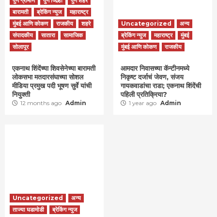
पुणे ग्रामीण
पुणे जिल्हा
पुणे शहर
बारामती
ब्रेकिंग न्युज
महाराष्ट्र
मुंबई आणि कोकण
राजकीय
शहरे
Uncategorized
अन्य
संपादकीय
सातारा
सामाजिक
ब्रेकिंग न्युज
महाराष्ट्र
मुंबई
सोलापूर
मुंबई आणि कोकण
राजकीय
एकनाथ शिंदेंच्या शिवसेनेच्या बारामती
आमदार निवासच्या कॅन्टीनमध्ये
लोकसभा मतदारसंघाच्या सोशल
निकृष्ट दर्जाचं जेवण, संजय
मीडिया प्रमुख पदी भूषण सुर्वे यांची
गायकवाडांचा राडा; एकनाथ शिंदेंची
नियुक्ती
पहिली प्रतिक्रिया?
12 months ago
Admin
1 year ago
Admin
Uncategorized
अन्य
ताज्या घडामोडी
ब्रेकिंग न्युज